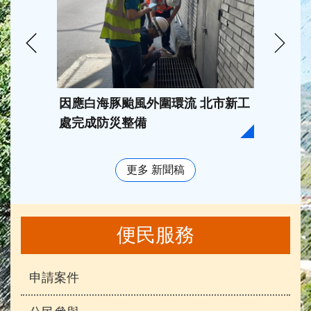
因應白海豚颱風外圍環流 北市新工
臺北市
處完成防災整備
202
獎， 
更多 新聞稿
便民服務
申請案件