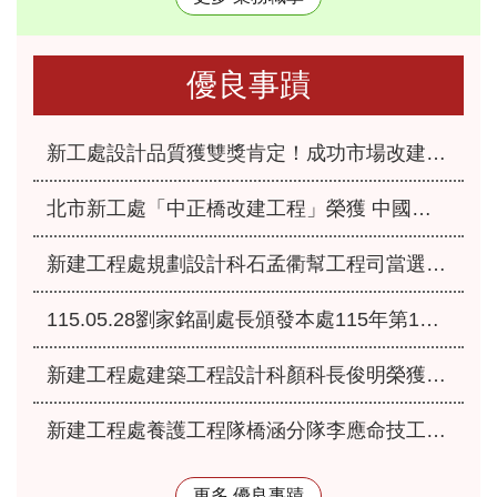
優良事蹟
新工處設計品質獲雙獎肯定！成功市場改建、永福之家重建榮獲「2026國家卓越建設獎」
北市新工處「中正橋改建工程」榮獲 中國工程師學會115年「工程優良獎」肯定
新建工程處規劃設計科石孟衢幫工程司當選本府115年優良爸媽員工
115.05.28劉家銘副處長頒發本處115年第1季服務績優人員
新建工程處建築工程設計科顏科長俊明榮獲本府115年模範公務人員
新建工程處養護工程隊橋涵分隊李應命技工獲選本府115年優秀工友
更多 優良事蹟