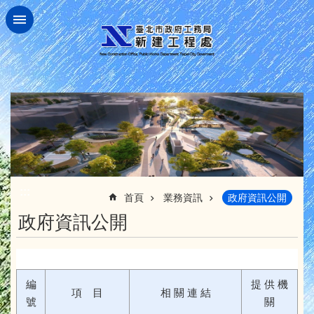
跳到主要內容區塊
:::
首頁
業務資訊
政府資訊公開
政府資訊公開
編
提 供 機
項 目
相 關 連 結
號
關