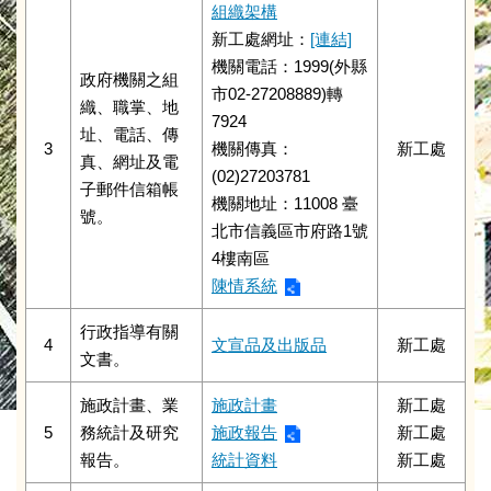
組織架構
新工處網址：
[連結]
機關電話：1999(外縣
政府機關之組
市02-27208889)轉
織、職掌、地
7924
址、電話、傳
3
機關傳真：
新工處
真、網址及電
(02)27203781
子郵件信箱帳
機關地址：11008 臺
號。
北市信義區市府路1號
4樓南區
陳情系統
行政指導有關
4
文宣品及出版品
新工處
文書。
施政計畫、業
施政計畫
新工處
5
務統計及研究
施政報告
新工處
報告。
統計資料
新工處