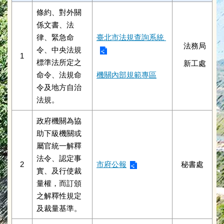
條約、對外關
係文書、法
律、緊急命
臺北市法規查詢系統
法務局
令、中央法規
1
標準法所定之
新工處
命令、法規命
機關內部規範專區
令及地方自治
法規。
政府機關為協
助下級機關或
屬官統一解釋
法令、認定事
2
市府公報
秘書處
實、及行使裁
量權，而訂頒
之解釋性規定
及裁量基準。