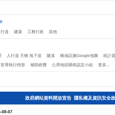
P
人行道
建築
工務行政
其他
梁
人行道 天橋 地下道
隧道
橋涵設施Google地圖
統計
務宣導執行情形
補助經費
公用地役關係認定小組
更多...
政府網站資料開放宣告
隱私權及資訊安全
-08-07