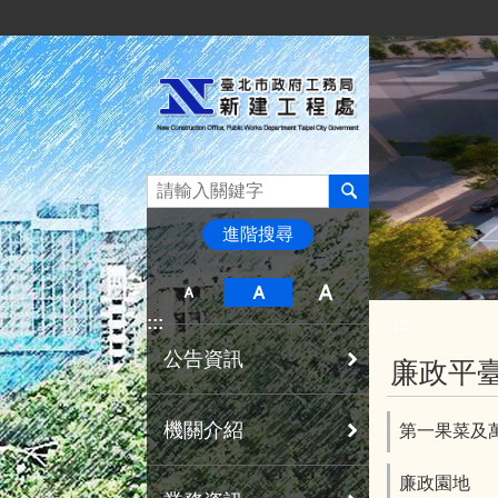
:::
跳到主要內容區塊
進階搜尋
:::
:::
公告資訊
廉政平
機關介紹
第一果菜及
廉政園地