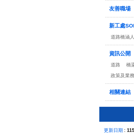
友善職場
新工處SO
道路橋涵
資訊公開
道路
橋
政策及業
相關連結
更新日期
115