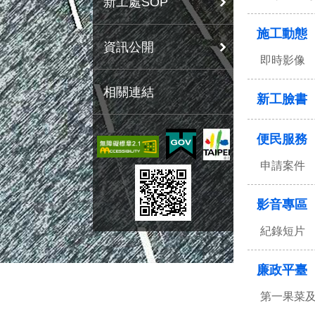
新工處SOP
施工動態
資訊公開
即時影像
相關連結
新工臉書
便民服務
申請案件
影音專區
紀錄短片
廉政平臺
第一果菜