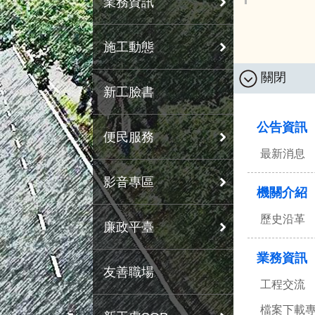
業務資訊
施工動態
關閉
新工臉書
:::
公告資訊
便民服務
最新消息
影音專區
機關介紹
歷史沿革
廉政平臺
業務資訊
友善職場
工程交流
檔案下載