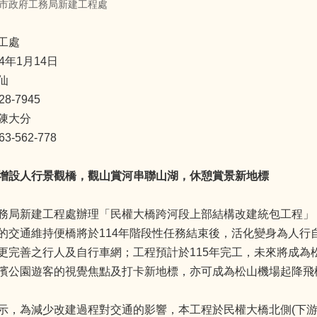
市政府工務局新建工程處
工處
4年1月14日
仙
8-7945
陳大分
-562-778
增設人行景觀橋，觀山賞河串聯山湖，休憩賞景新地標
務局新建工程處辦理「民權大橋跨河段上部結構改建統包工程」
的交通維持便橋將於114年階段性任務結束後，活化變身為人行
更完善之行人及自行車網；工程預計於115年完工，未來將成為
濱公園遊客的視覺焦點及打卡新地標，亦可成為松山機場起降飛
示，為減少改建過程對交通的影響，本工程於民權大橋北側(下游