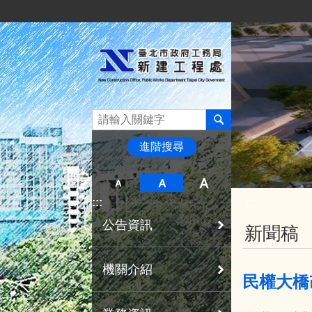
:::
跳到主要內容區塊
進階搜尋
:::
:::
公告資訊
新聞稿
機關介紹
民權大橋