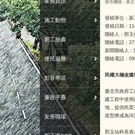
業務資訊
發布機關：臺北
發稿單位：新
施工動態
發稿日期：11
聯絡人：郭玉
新工臉書
聯絡電話：272
新聞聯絡人：
便民服務
聯絡電話：0963
民權大橋改建
影音專區
臺北市政府工
廉政平臺
建工程中使用
地，提供民眾
造型將成為河
友善職場
郭玉仙科長表