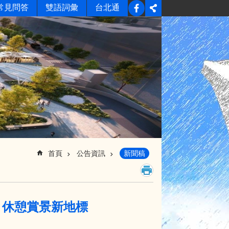
常見問答
雙語詞彙
台北通
首頁
公告資訊
新聞稿
，休憩賞景新地標