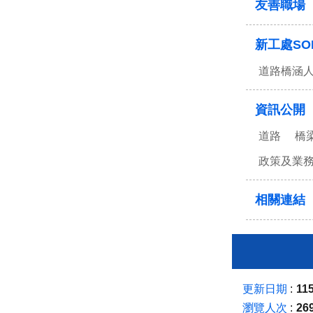
友善職場
新工處SO
道路橋涵
資訊公開
道路
橋
政策及業
相關連結
更新日期
115
瀏覽人次
26