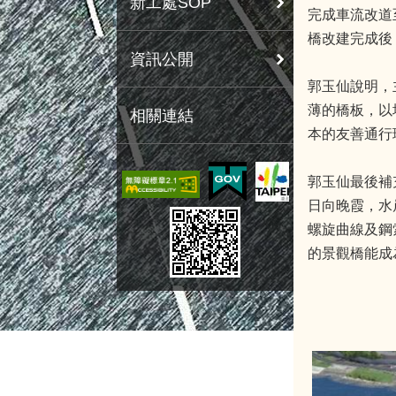
新工處SOP
完成車流改道
橋改建完成後
資訊公開
郭玉仙說明，
薄的橋板，以
相關連結
本的友善通行
郭玉仙最後補
日向晚霞，水
螺旋曲線及鋼
的景觀橋能成