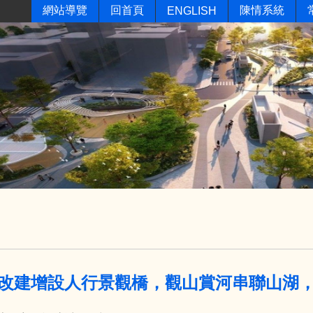
網站導覽
回首頁
陳情系統
ENGLISH
改建增設人行景觀橋，觀山賞河串聯山湖