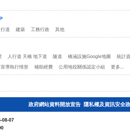
P
人行道
建築
工務行政
其他
梁
人行道 天橋 地下道
隧道
橋涵設施Google地圖
統計
務宣導執行情形
補助經費
公用地役關係認定小組
更多...
政府網站資料開放宣告
隱私權及資訊安全
-08-07
90