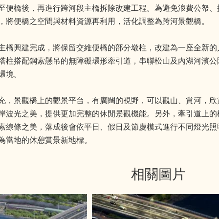
至便橋後，再進行跨河段主橋拆除改建工程。為避免浪費公帑、
，將便橋之空間與材料資源再利用，活化調整為跨河景觀橋。
主橋興建完成，將保留交維便橋的部分墩柱，改建為一座全新的
塔柱搭配鋼索懸吊的無障礙環形牽引道，串聯松山及內湖河濱公
環境。
充，景觀橋上的觀景平台，有廣闊的視野，可以觀山、賞河，欣
岸波光之美，提供更加完整的休閒景觀機能。另外，牽引道上的
索線條之美，落成後會依平日、假日及節慶模式進行不同燈光照
為當地的休憩賞景新地標。
相關圖片