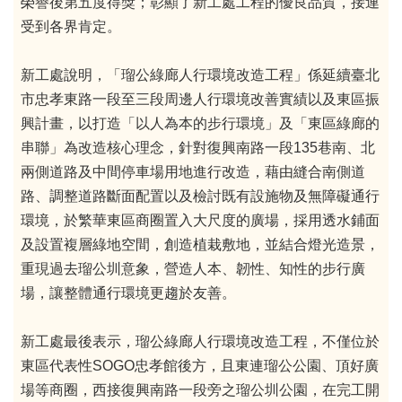
榮譽後第五度得獎；彰顯了新工處工程的優良品質，接連
受到各界肯定。
新工處說明，「瑠公綠廊人行環境改造工程」係延續臺北
市忠孝東路一段至三段周邊人行環境改善實績以及東區振
興計畫，以打造「以人為本的步行環境」及「東區綠廊的
串聯」為改造核心理念，針對復興南路一段135巷南、北
兩側道路及中間停車場用地進行改造，藉由縫合南側道
路、調整道路斷面配置以及檢討既有設施物及無障礙通行
環境，於繁華東區商圈置入大尺度的廣場，採用透水鋪面
及設置複層綠地空間，創造植栽敷地，並結合燈光造景，
重現過去瑠公圳意象，營造人本、韌性、知性的步行廣
場，讓整體通行環境更趨於友善。
新工處最後表示，瑠公綠廊人行環境改造工程，不僅位於
東區代表性SOGO忠孝館後方，且東連瑠公公園、頂好廣
場等商圈，西接復興南路一段旁之瑠公圳公園，在完工開