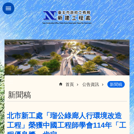
跳到主要內容區塊
:::
首頁
公告資訊
新聞稿
新聞稿
北市新工處「瑠公綠廊人行環境改造
工程」榮獲中國工程師學會114年「工