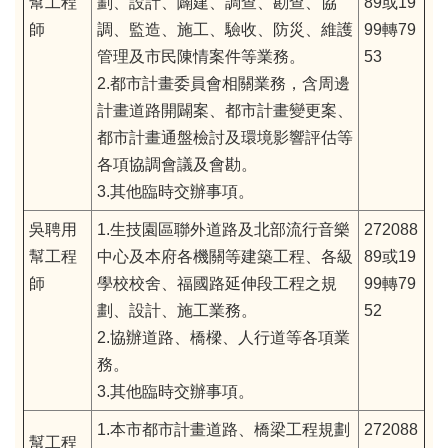
幫工程
劃、設計、闢建、調查、勘查、協
89或19
師
調、監造、施工、驗收、防災、維護
99轉79
管理及市民陳情案件等業務。
53
2.都市計畫委員會相關業務，含周邊
計畫道路開闢案、都市計畫變更案、
都市計畫通盤檢討及環境影響評估等
各項協調會議及會勘。
3.其他臨時交辦事項。
吳聘用
1.生技園區聯外道路及北部流行音樂
272088
幫工程
中心及本府各機關等建築工程、各級
89或19
師
學校校舍、福國路延伸段工程之規
99轉79
劃、設計、施工業務。
52
2.協辦道路、橋樑、人行道等各項業
務。
3.其他臨時交辦事項。
1.本市都市計畫道路、橋梁工程規劃
272088
幫工程