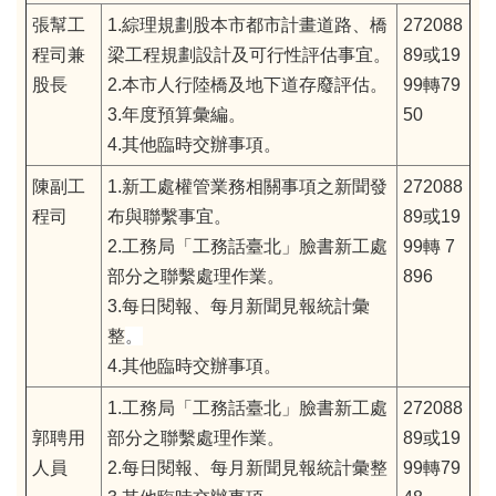
張幫工
1.綜理規劃股本市都市計畫道路、橋
272088
程司兼
梁工程規劃設計及可行性評估事宜。
89或19
股長
2.本市人行陸橋及地下道存廢評估。
99轉79
3.年度預算彙編。
50
4.其他臨時交辦事項。
陳副工
1.新工處權管業務相關事項之新聞發
272088
程司
布與聯繫事宜。
89或19
2.工務局「工務話臺北」臉書新工處
99轉 7
部分之聯繫處理作業。
896
3.每日閱報、每月新聞見報統計彙
整
。
4.其他臨時交辦事項。
1.工務局「工務話臺北」臉書新工處
272088
郭聘用
部分之聯繫處理作業。
89或19
人員
2.每日閱報、每月新聞見報統計彙整
99轉79