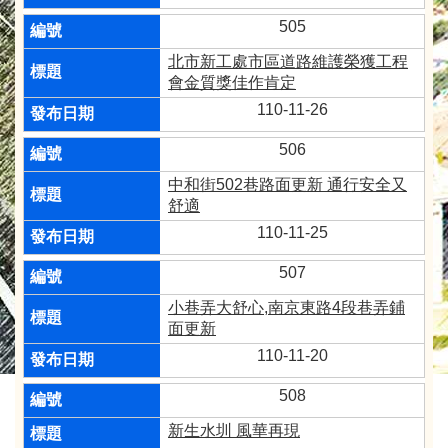
505
北市新工處市區道路維護榮獲工程
會金質獎佳作肯定
110-11-26
506
中和街502巷路面更新 通行安全又
舒適
110-11-25
507
小巷弄大舒心,南京東路4段巷弄鋪
面更新
110-11-20
508
新生水圳 風華再現