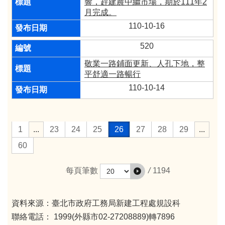
響，趕建農中繼市場，期於111年2
月完成。
110-10-16
520
敬業一路鋪面更新、人孔下地，整
平舒適一路暢行
110-10-14
1
...
23
24
25
26
27
28
29
...
60
/
1194
每頁筆數
資料來源：臺北市政府工務局新建工程處規設科
聯絡電話： 1999(外縣市02-27208889)轉7896