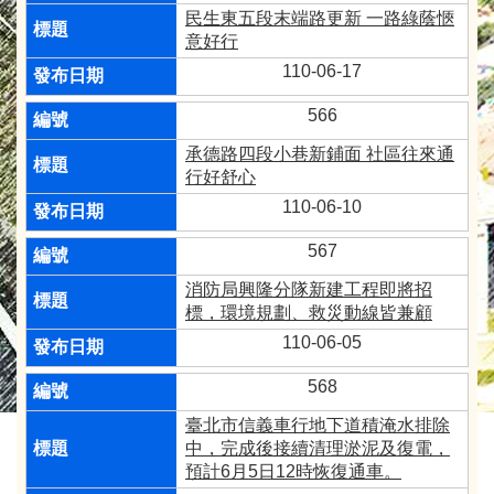
民生東五段末端路更新 一路綠蔭愜
意好行
110-06-17
566
承德路四段小巷新鋪面 社區往來通
行好舒心
110-06-10
567
消防局興隆分隊新建工程即將招
標，環境規劃、救災動線皆兼顧
110-06-05
568
臺北市信義車行地下道積淹水排除
中，完成後接續清理淤泥及復電，
預計6月5日12時恢復通車。