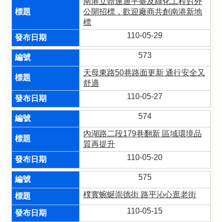
南港立體連通平臺及綠化工程對外
公開招標，歡迎廠商共創南港新地
標
110-05-29
573
天母東路50巷路面更新 通行安全又
舒適
110-05-27
574
內湖路二段179巷翻新 區域環境品
質再提升
110-05-20
575
樸實蜿蜒崇德街 路平沁心逛老街
110-05-15