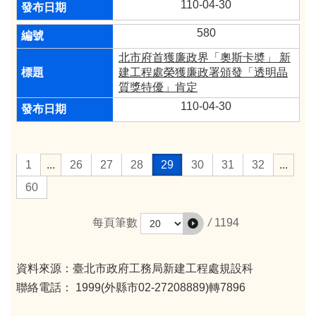
110-04-30
580
北市府首獲廉政界「奧斯卡奬」 新
建工程處榮獲廉政署頒發「透明晶
質獎特優」肯定
110-04-30
1
...
26
27
28
29
30
31
32
...
60
/
1194
每頁筆數
資料來源：臺北市政府工務局新建工程處規設科
聯絡電話： 1999(外縣市02-27208889)轉7896