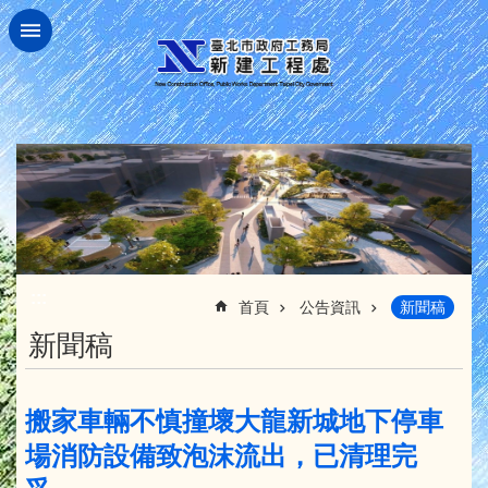
跳到主要內容區塊
:::
首頁
公告資訊
新聞稿
新聞稿
搬家車輛不慎撞壞大龍新城地下停車
場消防設備致泡沫流出，已清理完