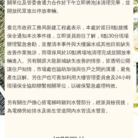
關單位及管委會通力合作於下午立即將泡沫清理完畢，並
開放民眾進出停放車輛。
臺北市政府工務局新建工程處表示，本處於當日8點接獲
保全通知本次事件後，立即派員前往了解，8點30分現場
辦理緊急會勘，並釐清本事件與大樓漏水或其他目前缺失
改善作業無涉，而環保局於10點將場地清理完成並開放車
輛進入。另有關原大龍新城缺失改善的情形，皆透明公開
讓住戶知情，市場處也協助加強與住戶之間的溝通，避免
產生誤解。另住戶也可善加利用大樓管理委員會及24小時
現場保全協助聯繫相關單位，以確保緊急處理時效。
另有關住戶擔心搭電梯時聽到水聲部分，經派員檢視後，
為電梯旁給排水及衛生管道間內水管流水聲音。