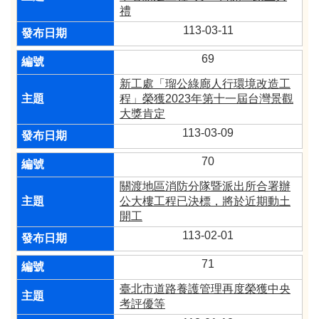
禮
113-03-11
69
新工處「瑠公綠廊人行環境改造工
程」榮獲2023年第十一屆台灣景觀
大獎肯定
113-03-09
70
關渡地區消防分隊暨派出所合署辦
公大樓工程已決標，將於近期動土
開工
113-02-01
71
臺北市道路養護管理再度榮獲中央
考評優等