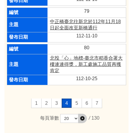
79
中正橋臺北往新北於112年11月18
日起全面改至新橋通行
112-11-10
80
北投「心」地標-臺北市稻香合署大
樓連連得獎，新工處施工品質再獲
肯定
112-10-25
1
2
3
4
5
6
7
/
130
每頁筆數