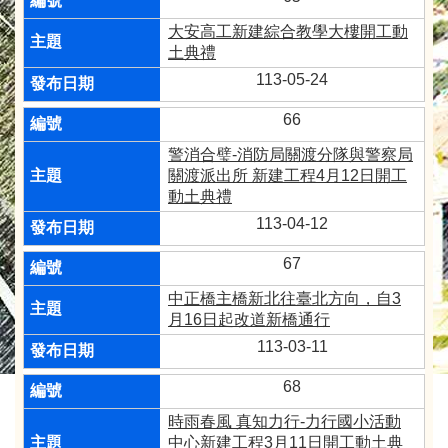
大安高工新建綜合教學大樓開工動
土典禮
113-05-24
66
警消合璧-消防局關渡分隊與警察局
關渡派出所 新建工程4月12日開工
動土典禮
113-04-12
67
中正橋主橋新北往臺北方向，自3
月16日起改道新橋通行
113-03-11
68
時雨春風 真知力行-力行國小活動
中心新建工程3月11日開工動土典