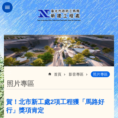
跳到主要內容區塊
:::
首頁
影音專區
照片專區
照片專區
賀！北市新工處2項工程獲「馬路好
行」獎項肯定