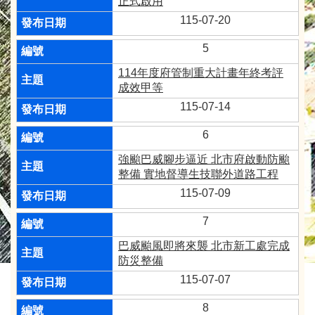
正式啟用
115-07-20
5
114年度府管制重大計畫年終考評
成效甲等
115-07-14
6
強颱巴威腳步逼近 北市府啟動防颱
整備 實地督導生技聯外道路工程
115-07-09
7
巴威颱風即將來襲 北市新工處完成
防災整備
115-07-07
8