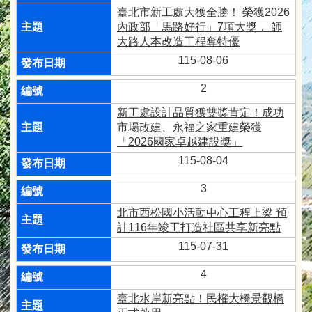
臺北市新工處大獲全勝！ 榮獲2026
內政部「馬路好行」7項大獎， 師
大路人本改造工程奪特優
115-08-06
2
新工處設計品質獲雙獎肯定！成功
市場改建、永福之家重建榮獲
「2026國家卓越建設獎」
115-08-04
3
北市西松國小活動中心工程上梁 預
計116年竣工打造社區共享新亮點
115-07-31
4
臺北水岸新亮點！民權大橋景觀橋