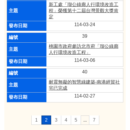
新工處「瑠公綠廊人行環境改造工
程」榮獲第十二屆台灣景觀大獎肯
定
114-03-24
39
桃園市政府參訪北市府「瑠公綠廊
人行環境改造工程」
114-03-06
40
耐震無礙的智慧綠建築-南港經貿社
宅已完成
114-02-27
1
2
3
4
5
...
7