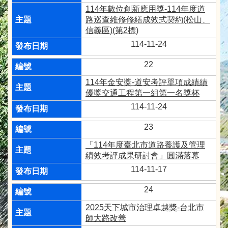
114年數位創新應用獎-114年度道
路巡查維修修繕成效式契約(松山、
信義區)(第2標)
114-11-24
22
114年金安獎-道安考評單項成績績
優獎交通工程第一組第一名獎杯
114-11-24
23
「114年度臺北市道路養護及管理
績效考評成果研討會」圓滿落幕
114-11-17
24
2025天下城市治理卓越獎-台北市
師大路改善