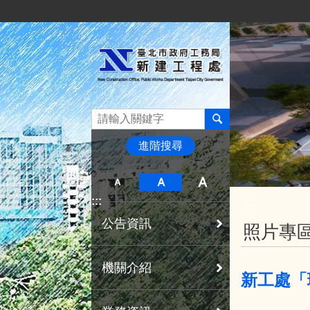
:::
跳到主要內容區塊
進階搜尋
:::
:::
公告資訊
照片專
機關介紹
新工處「