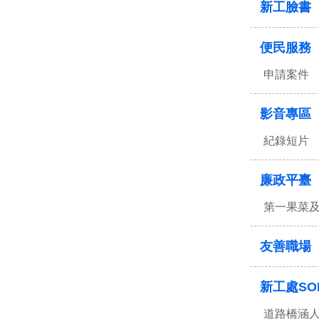
新工臉書
便民服務
申請案件
影音專區
紀錄短片
廉政平臺
第一果菜
友善職場
新工處SO
道路橋涵