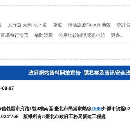
梁
人行道 天橋 地下道
隧道
橋涵設施Google地圖
統計
務宣導執行情形
補助經費
公用地役關係認定小組
更多...
政府網站資料開放宣告
隱私權及資訊安全
-08-07
臺北市信義區市府路1號4樓南區 臺北市民當家熱線
1999
外縣市請撥02-
024*768 版權所有©臺北市政府工務局新建工程處