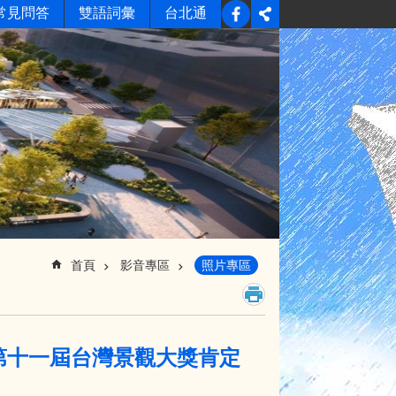
常見問答
雙語詞彙
台北通
首頁
影音專區
照片專區
第十一屆台灣景觀大獎肯定