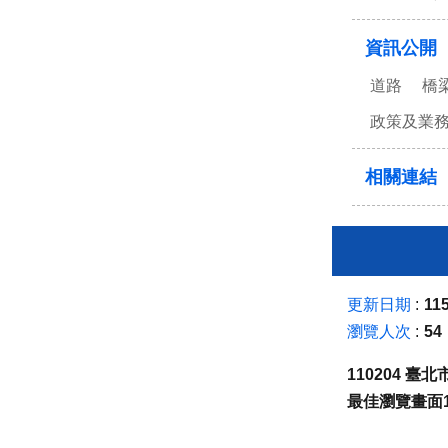
資訊公開
道路
橋
政策及業
相關連結
更新日期
115
瀏覽人次
54
110204 
最佳瀏覽畫面1