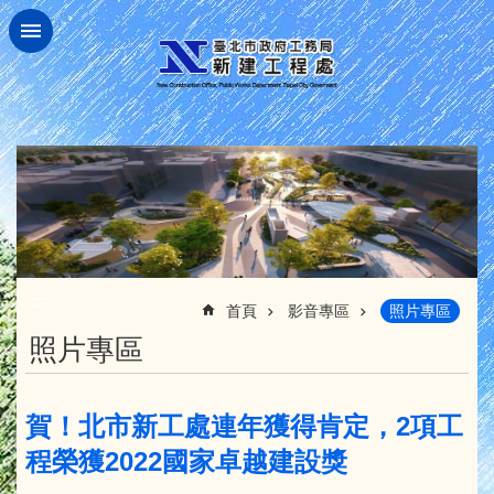
跳到主要內容區塊
:::
首頁
影音專區
照片專區
照片專區
賀！北市新工處連年獲得肯定，2項工
程榮獲2022國家卓越建設獎