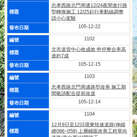
忠孝西路北門周邊12/24夜間進行路
型轉換施工 12/25起行車動線調整
請小心駕駛
105-12-22
1102
北市道管中心收成效 申挖整合率高
達約7成
105-12-15
1103
忠孝西路北門周邊路型改善 施工期
間敬請配合提前改道
105-12-14
1104
12月9日至12日環東快速道路(伸縮
縫086~058) 上層鋪面改善工程單向