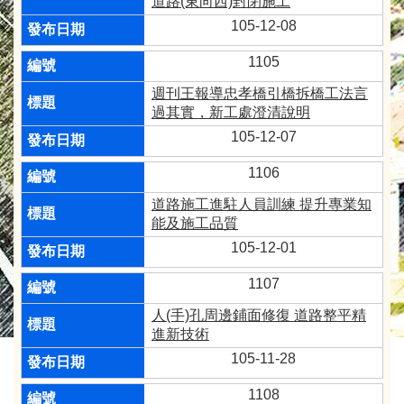
道路(東向西)封閉施工
105-12-08
1105
週刊王報導忠孝橋引橋拆橋工法言
過其實，新工處澄清說明
105-12-07
1106
道路施工進駐人員訓練 提升專業知
能及施工品質
105-12-01
1107
人(手)孔周邊鋪面修復 道路整平精
進新技術
105-11-28
1108