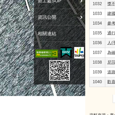
新工處SOP
1032
獎
1033
建
資訊公開
1034
參
1035
通
相關連結
1036
人(
1037
為
1038
尼
1039
道
1040
歡喜