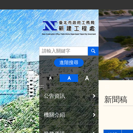
:::
跳到主要內容區塊
進階搜尋
:::
:::
公告資訊
新聞稿
機關介紹