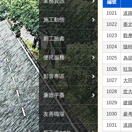
業務資訊
編號
1021
道
施工動態
1022
臺
1023
觀
新工臉書
1024
隨
便民服務
1025
為
1026
狂賀
影音專區
1027
大
1028
世大
廉政平臺
1029
建
友善職場
1030
參
1031
道