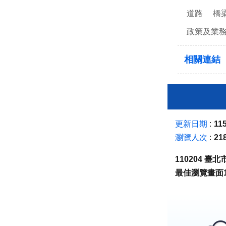
道路
橋
政策及業
相關連結
更新日期
115
瀏覽人次
21
110204 
最佳瀏覽畫面1