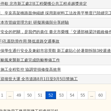
不停歇 北市新工處2項工程榮獲公共工程卓越獎肯定
國、辛亥高架橋路面伸縮縫 採用新材料工法改善平整度已陸續完
考本市管線管理方針 研擬籌備與分享經驗
行安全的把關，是我們的責任 臺北市榮獲「交通部橋梁評鑑維修
手)孔蓋防滑作用 降低道路交通事故
確保學生通行安全及兼顧市容景觀 新工處貼心於暑期拆除3校週
莎颱風來襲新工處完成防颱整備工作
路施工全程監控 協調管損修復高效率
迎接世大運 全市道路8月1日至9月5日禁施工
1
...
49
50
51
52
53
54
55
...
60