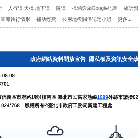
梁
人行道 天橋 地下道
隧道
橋涵設施Google地圖
統計
務宣導執行情形
補助經費
公用地役關係認定小組
更多...
政府網站資料開放宣告
隱私權及資訊安全
-08-08
8701
臺北市信義區市府路1號4樓南區 臺北市民當家熱線
1999
外縣市請撥02-
024*768 版權所有©臺北市政府工務局新建工程處