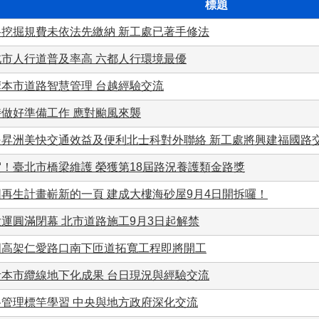
標題
路挖掘規費未依法先繳納 新工處已著手修法
北市人行道普及率高 六都人行環境最優
摩本市道路智慧管理 台越經驗交流
時做好準備工作 應對颱風來襲
提昇洲美快交通效益及便利北士科對外聯絡 新工處將興建福國路
！臺北市橋梁維護 榮獲第18屆路況養護類金路獎
同再生計畫嶄新的一頁 建成大樓海砂屋9月4日開拆囉！
運圓滿閉幕 北市道路施工9月3日起解禁
國高架仁愛路口南下匝道拓寬工程即將開工
考本市纜線地下化成果 台日現況與經驗交流
路管理標竿學習 中央與地方政府深化交流