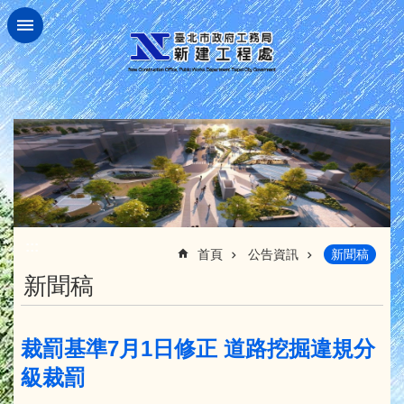
跳到主要內容區塊
:::
首頁
公告資訊
新聞稿
新聞稿
裁罰基準7月1日修正 道路挖掘違規分
級裁罰