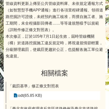
管線資料更新上傳至公共管線資料庫、未依規定通報方式
（如智慧型手機APP通報）進行各項里程碑通報、領得道
路挖掘許可證後，未經預約施工核准，而擅自施工者、施
工期間，未全程攝影回傳者……等等違規態樣予以規範
（詳附件修正條文對照表）。
本次修正，訂於105年7月1日起生效，屆時管線機關
（構）於道路挖掘施工違反規定時，將視違規情節輕重，
分級辦理裁罰，使裁罰更趨於公正，也提醒各施工單位避
免違規。
相關檔案
「裁罰基準」修正條文對照表
odt(65.85 KB)
「臺北市政府處理違反市區道路條例及臺北市道路挖