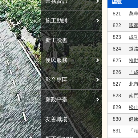
業務資訊
編號
821
萬
施工動態
822
國家
823
成
新工臉書
824
道路
便民服務
825
推
826
「
影音專區
827
北
828
南門
廉政平臺
829
松山
友善職場
830
健
831
「