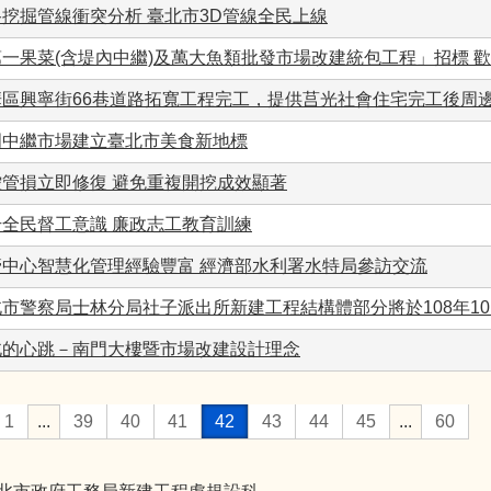
挖掘管線衝突分析 臺北市3D管線全民上線
第一果菜(含堤內中繼)及萬大魚類批發市場改建統包工程」招標 
華區興寧街66巷道路拓寬工程完工，提供莒光社會住宅完工後周
門中繼市場建立臺北市美食新地標
控管損立即修復 避免重複開挖成效顯著
升全民督工意識 廉政志工教育訓練
管中心智慧化管理經驗豐富 經濟部水利署水特局參訪交流
北市警察局士林分局社子派出所新建工程結構體部分將於108年1
北的心跳－南門大樓暨市場改建設計理念
1
...
39
40
41
42
43
44
45
...
60