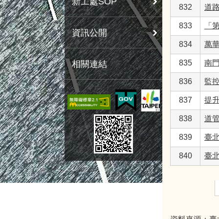
新工處SOP
832
道路
833
「
資訊公開
834
萬
835
南
相關連結
836
監
837
提
838
道
839
臺
840
臺