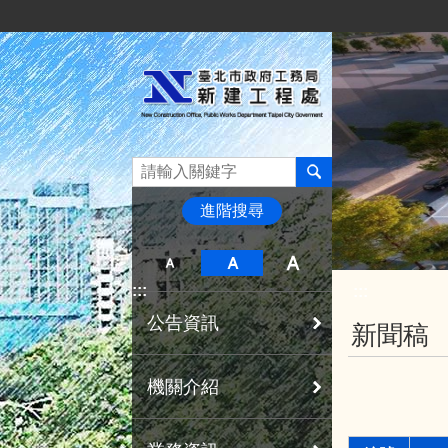
:::
跳到主要內容區塊
進階搜尋
:::
:::
公告資訊
新聞稿
機關介紹