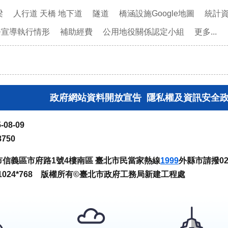
梁
人行道 天橋 地下道
隧道
橋涵設施Google地圖
統計
務宣導執行情形
補助經費
公用地役關係認定小組
更多...
政府網站資料開放宣告
隱私權及資訊安全
-08-09
8750
臺北市信義區市府路1號4樓南區 臺北市民當家熱線
1999
外縣市請撥02-
024*768 版權所有©臺北市政府工務局新建工程處