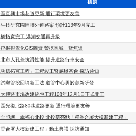
標題
華區直興市場巷道更新 通行環境更友善
生技研究園區聯外道路案 預計113年9月完工
功橋拓寬完工 港湖交通再升級
挖掘視覺化GIS圖資 禁挖區域一覽無遺
動北市人孔蓋抗滑性能 提升道路行車安全
成功橋拓寬工程」工程竣工暨感恩茶會 採訪通知
市試辦管挖回填新工法 道管中心勇於創新研發
大樓暨市場改建統包工程108年12月1日正式開工
區光復北路80巷道路更新 通行環境更友善
康全照護、幸福心北投 北投新亮點「稻香合署大樓新建工程」
稻香合署大樓新建工程」動土典禮 採訪通知