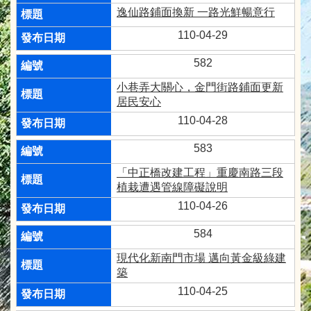
逸仙路鋪面換新 一路光鮮暢意行
110-04-29
582
小巷弄大關心，金門街路鋪面更新
居民安心
110-04-28
583
「中正橋改建工程」重慶南路三段
植栽遭遇管線障礙說明
110-04-26
584
現代化新南門市場 邁向黃金級綠建
築
110-04-25