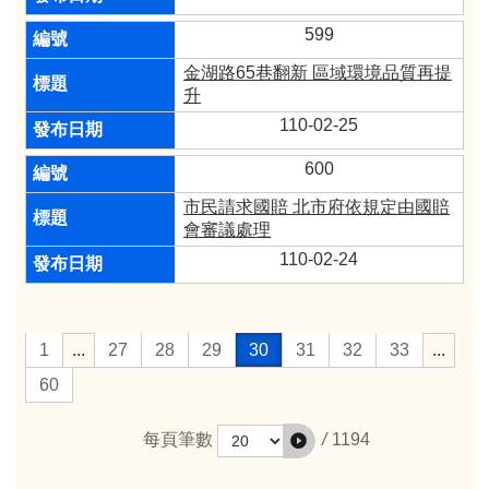
599
金湖路65巷翻新 區域環境品質再提
升
110-02-25
600
市民請求國賠 北市府依規定由國賠
會審議處理
110-02-24
1
...
27
28
29
30
31
32
33
...
60
/
1194
每頁筆數