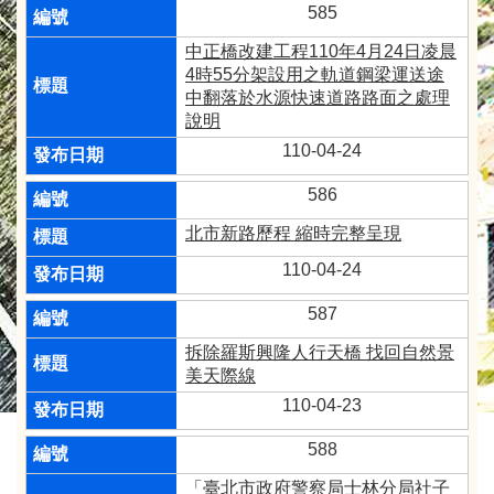
585
中正橋改建工程110年4月24日凌晨
4時55分架設用之軌道鋼梁運送途
中翻落於水源快速道路路面之處理
說明
110-04-24
586
北市新路歷程 縮時完整呈現
110-04-24
587
拆除羅斯興隆人行天橋 找回自然景
美天際線
110-04-23
588
「臺北市政府警察局士林分局社子