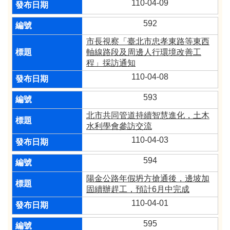
110-04-09
592
市長視察「臺北市忠孝東路等東西
軸線路段及周邊人行環境改善工
程」採訪通知
110-04-08
593
北市共同管道持續智慧進化，土木
水利學會參訪交流
110-04-03
594
陽金公路年假坍方搶通後，邊坡加
固續辦趕工，預計6月中完成
110-04-01
595