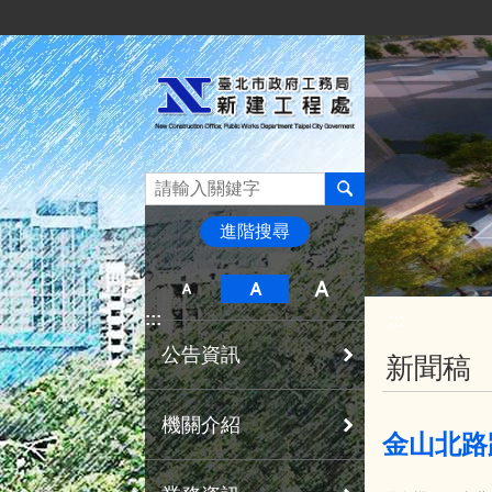
:::
跳到主要內容區塊
進階搜尋
:::
:::
公告資訊
新聞稿
機關介紹
金山北路