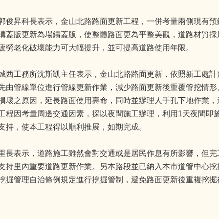
郭俊昇科長表示，金山北路路面更新工程，一併考量兩側現有預
溝蓋版更新為場鑄蓋版，使整體路面更為平整美觀，道路材質採
疲勞老化破壞能力可大幅提升，並可提高道路使用年限。
城西工務所沈斯凱主任表示，金山北路路面更新，依照新工處計
先由管線單位進行管線更新作業，減少路面更新後重覆管挖情形
損壞之原因，延長路面使用壽命，同時並辦理人手孔下地作業，
工程因考量周邊交通因素，採以夜間施工辦理，利用1天夜間即
支持，使本工程得以順利推展，如期完成。
里長表示，道路施工雖然會對交通或是居民作息有所影響，但完
支持里內重要道路更新作業。另本路段並已納入本市道管中心挖
挖掘管理自治條例規定進行挖掘管制，避免路面更新後重複挖掘