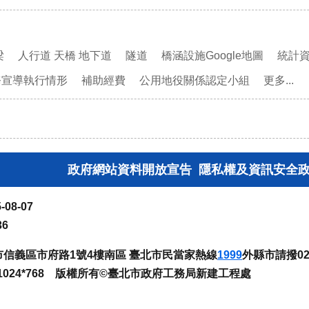
梁
人行道 天橋 地下道
隧道
橋涵設施Google地圖
統計
務宣導執行情形
補助經費
公用地役關係認定小組
更多...
政府網站資料開放宣告
隱私權及資訊安全
-08-07
36
臺北市信義區市府路1號4樓南區 臺北市民當家熱線
1999
外縣市請撥02-
024*768 版權所有©臺北市政府工務局新建工程處