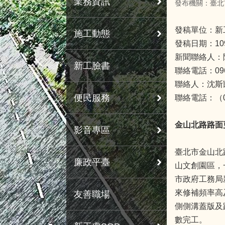
業務資訊
發布機關：臺北
發稿單位：新
施工動態
發稿日期：10
新聞聯絡人：
新工臉書
聯絡電話：0963
聯絡人：沈斯
便民服務
聯絡電話：（02
金山北路路面
影音專區
臺北市金山北
廉政平臺
山文創園區，
市政府工務局
來修補頻率高
友善職場
側側溝蓋版及
數完工。