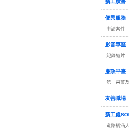
新工臉書
便民服務
申請案件
影音專區
紀錄短片
廉政平臺
第一果菜
友善職場
新工處SO
道路橋涵