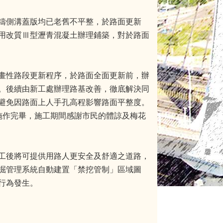
鑄側溝蓋版均已老舊不平整，於路面更新
用改質Ⅲ型瀝青混凝土辦理鋪築，對於路面
畫性路段更新程序，於路面全面更新前，辦
。後續由新工處辦理路基改善，徹底解決同
避免因路面上人手孔高程影響路面平整度。
施作完畢，施工期間感謝市民的體諒及梅花
工後將可提供用路人更安全及舒適之道路，
掘管理系統自動建置「禁挖管制」區域圖
行為發生。