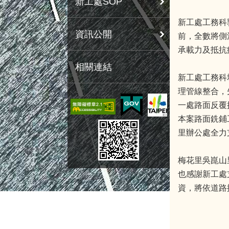
新工處SOP
新工處工務科
資訊公開
前，全數將側
承載力及抵抗
相關連結
新工處工務科
理管線整合，
一處路面反覆
本案路面銑鋪
里辦公處全力
梅花里吳崑山
也感謝新工處
資，將依道路