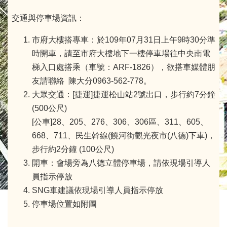
交通與停車場資訊：
市府大樓搭專車：於109年07月31日上午9時30分準
時開車，請至市府大樓地下一樓停車場往中央南電
梯入口處搭乘（車號：ARF-1826），欲搭車媒體朋
友請聯絡 陳大分0963-562-778。
大眾交通：[捷運]捷運松山站2號出口，步行約7分鐘
(500公尺)
[公車]28、205、276、306、306區、311、605、
668、711、民生幹線(饒河街觀光夜市(八德)下車)，
步行約2分鐘 (100公尺)
開車：會場旁為八德立體停車場，請依現場引導人
員指示停放
SNG車建議依現場引導人員指示停放
停車場位置如附圖