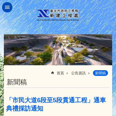
跳到主要內容區塊
:::
首頁
公告資訊
新聞稿
新聞稿
「市民大道6段至5段貫通工程」通車
典禮採訪通知