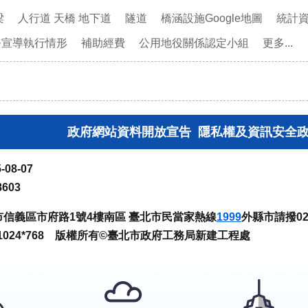
梁
人行道 天橋 地下道
隧道
橋涵設施Google地圖
統計
務宣導執行情形
補助經費
公用地役關係認定小組
更多...
政府網站資料開放宣告
隱私權及資訊安全
-08-07
8603
臺北市信義區市府路1號4樓南區 臺北市民當家熱線
1999
外縣市請撥02-
024*768 版權所有©臺北市政府工務局新建工程處