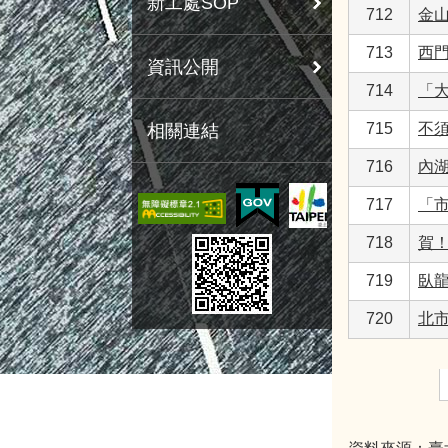
新工處SOP
712
金
713
西
資訊公開
714
「
715
不
相關連結
716
內
717
「
718
賀！
719
臥
720
北