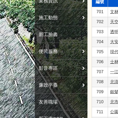
業務資訊
編號
701
文
施工動態
702
天
703
透
新工臉書
704
大
便民服務
705
現
706
士
影音專區
707
一
708
北流
廉政平臺
709
銀
友善職場
710
北
711
公