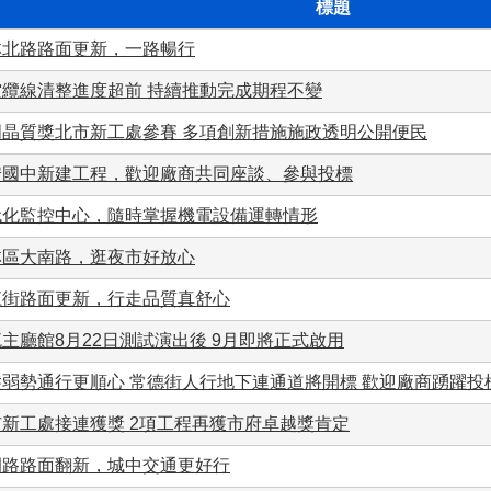
標題
林北路路面更新，一路暢行
空纜線清整進度超前 持續推動完成期程不變
明晶質獎北市新工處參賽 多項創新措施施政透明公開便民
安國中新建工程，歡迎廠商共同座談、參與投標
代化監控中心，隨時掌握機電設備運轉情形
林區大南路，逛夜市好放心
江街路面更新，行走品質真舒心
主廳館8月22日測試演出後 9月即將正式啟用
髮弱勢通行更順心 常德街人行地下連通道將開標 歡迎廠商踴躍投
市新工處接連獲獎 2項工程再獲市府卓越獎肯定
園路路面翻新，城中交通更好行