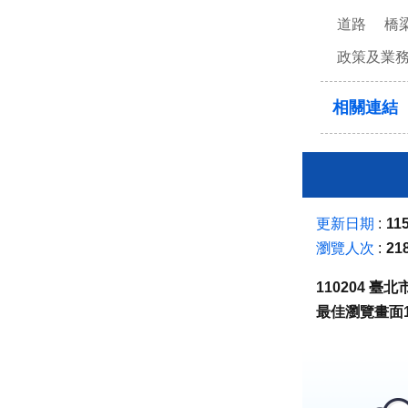
道路
橋
政策及業
相關連結
更新日期
115
瀏覽人次
21
110204 
最佳瀏覽畫面1