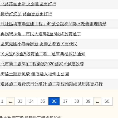
山北路路面更新,文創園區更好行
門徒步好悠閒,路面更新更好行
大龍社區與市場重建工程」49號公設梯間滲水改善處理情形
須再拐彎抹角，市民大道6段至5段終於貫通了
湖區東湖國小巷弄翻新 友善之都親民更便民
市民大道6段至5段貫通工程」通車典禮採訪通知
北市新工處3項工程榮獲2020國家卓越建設獎
龍街擋土牆新風貌 無痕融入福州山公園
市道路施工規費按日分級計 施工期程預期縮減用路更好行
1
...
33
34
35
36
37
38
39
...
60