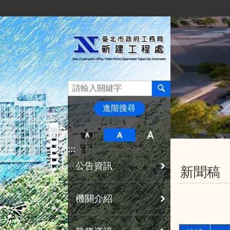
:::
跳到主要內容區塊
進階搜尋
:::
:::
公告資訊
新聞稿
機關介紹