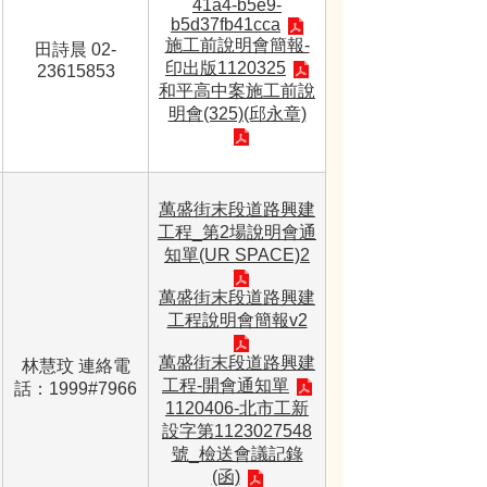
41a4-b5e9-
b5d37fb41cca
施工前說明會簡報-
田詩晨 02-
印出版1120325
23615853
和平高中案施工前說
明會(325)(邱永章)
萬盛街末段道路興建
工程_第2場說明會通
知單(UR SPACE)2
萬盛街末段道路興建
工程說明會簡報v2
萬盛街末段道路興建
林慧玟 連絡電
工程-開會通知單
話：1999#7966
1120406-北市工新
設字第1123027548
號_檢送會議記錄
(函)