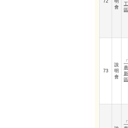
72
明
工
會
「
說
巷
73
明
會