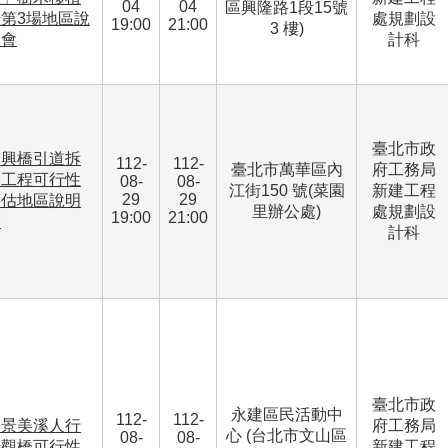
04
04
區興隆路1段15號
第3場地區說
處規劃設
19:00
21:00
3 樓)
明會
計科
臺北市政
中興橋引道拆
112-
112-
臺北市萬華區內
府工務局
除工程可行性
08-
08-
江街150 號(菜園
新建工程
29
29
評估地區說明
里辦公處)
處規劃設
19:00
21:00
會
計科
臺北市政
永建區民活動中
112-
112-
跨景美溪人行
府工務局
心 (台北市文山區
08-
08-
景觀橋可行性
新建工程