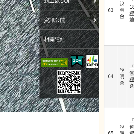
新工處SOP
「
說
1
明
63
會
資訊公開
相關連結
說
64
明
會
說
65
明