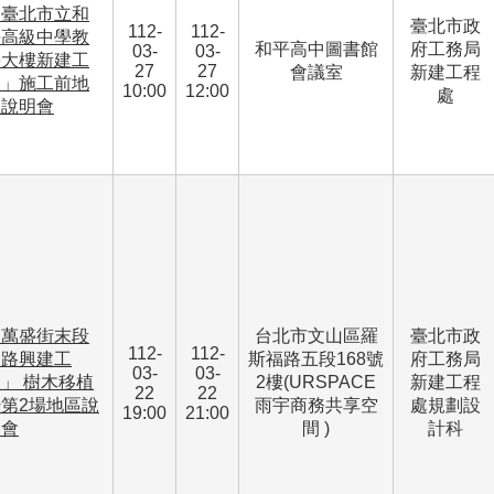
「臺北市立和
臺北市政
112-
112-
平高級中學教
和平高中圖書館
府工務局
03-
03-
學大樓新建工
27
27
會議室
新建工程
程」施工前地
10:00
12:00
處
區說明會
「萬盛街末段
台北市文山區羅
臺北市政
112-
112-
道路興建工
斯福路五段168號
府工務局
03-
03-
」 樹木移植
2樓(URSPACE
新建工程
22
22
第2場地區說
雨宇商務共享空
處規劃設
19:00
21:00
明會
間 )
計科