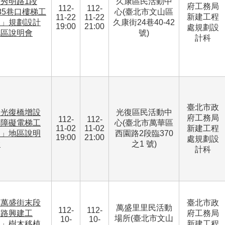
秀明路1段
久康區民活動中
府工務局
112-
112-
85巷口樓梯工
心(臺北市文山區
新建工程
11-22
11-22
程」規劃設計
久康街24巷40-42
19:00
21:00
處規劃設
地區說明會
號)
計科
臺北市政
「光復橋增設
光復區民活動中
府工務局
112-
112-
無障礙電梯工
心(臺北市萬華區
11-02
11-02
新建工程
程」地區說明
西園路2段臨370
19:00
21:00
處規劃設
會
之1 號)
計科
「萬盛街末段
臺北市政
萬盛里里民活動
112-
112-
道路興建工
府工務局
場所(臺北市文山
10-
10-
程」樹木移植
新建工程