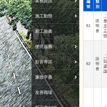
業務資訊
編
類
號
別
施工動態
說
61
明
會
新工臉書
便民服務
「
說
5
影音專區
62
明
會
廉政平臺
友善職場