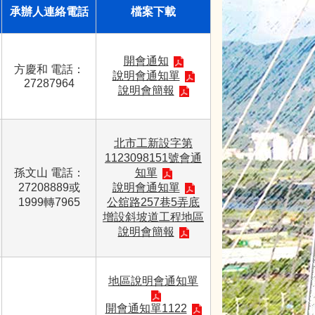
承辦人連絡電話
檔案下載
開會通知
方慶和 電話：
說明會通知單
27287964
說明會簡報
北市工新設字第
1123098151號會通
孫文山 電話：
知單
27208889或
說明會通知單
1999轉7965
公舘路257巷5弄底
增設斜坡道工程地區
說明會簡報
地區說明會通知單
開會通知單1122