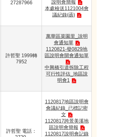
說明會簡報
27287966
本處檢送1121004會
議紀錄(函)
萬華區菜園里_說明
會通知單
1120821-發0829地
許哲聖 1999轉
區說明會開會通知單
7952
中興橋引道拆除工程
可行性評估_地區說
明會1
1120817地區說明會
會議紀錄_已標記密
文
1120817跨景美溪地
區說明會簡報
許哲聖 電話：
1120817說明會記錄