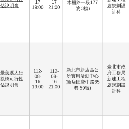
17
17
木柵路一段177
評估說明會
處規劃設
19:00
21:00
號 3樓)
計科
臺北市政
新北市新店區公
112-
112-
跨景美溪人行
府工務局
所寶興活動中心
08-
08-
景觀橋可行性
新建工程
16
16
(新店區寶中路65
評估說明會
處規劃設
19:00
21:00
巷 59號)
計科