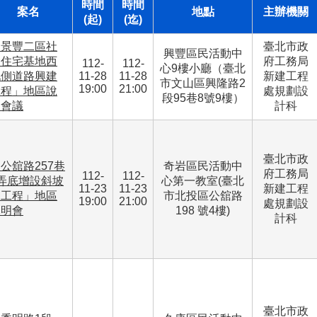
時間
時間
案名
地點
主辦機關
(起)
(迄)
「景豐二區社
臺北市政
興豐區民活動中
會住宅基地西
府工務局
112-
112-
心9樓小廳（臺北
北側道路興建
11-28
11-28
新建工程
市文山區興隆路2
19:00
21:00
工程」地區說
處規劃設
段95巷8號9樓）
明會議
計科
臺北市政
公舘路257巷
奇岩區民活動中
府工務局
112-
112-
弄底增設斜坡
心第一教室(臺北
11-23
11-23
新建工程
道工程」地區
市北投區公舘路
19:00
21:00
處規劃設
說明會
198 號4樓)
計科
臺北市政