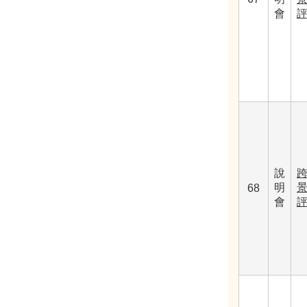
會
說
明
68
會