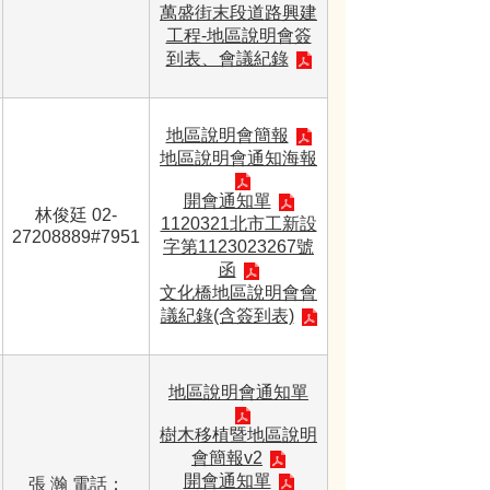
萬盛街末段道路興建
工程-地區說明會簽
到表、會議紀錄
地區說明會簡報
地區說明會通知海報
開會通知單
林俊廷 02-
1120321北市工新設
27208889#7951
字第1123023267號
函
文化橋地區說明會會
議紀錄(含簽到表)
地區說明會通知單
樹木移植暨地區說明
會簡報v2
開會通知單
張 瀚 電話：