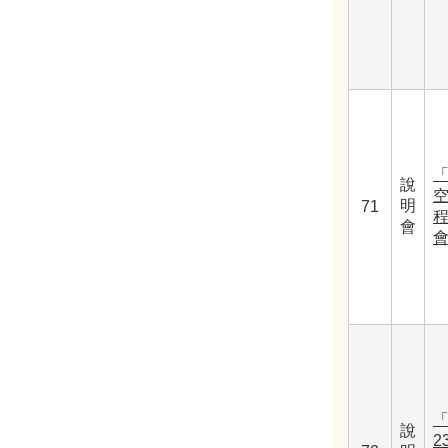
說
明
71
會
「
說
2