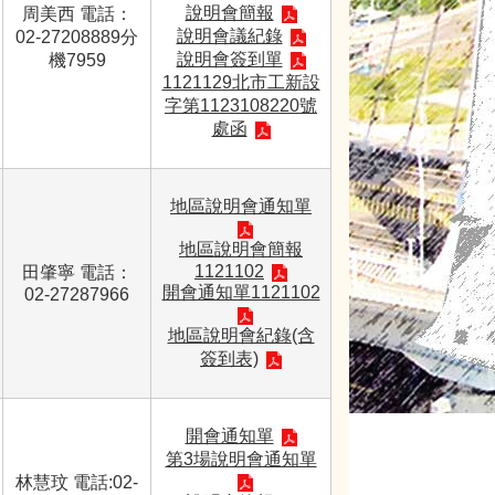
說明會簡報
周美西 電話：
說明會議紀錄
02-27208889分
說明會簽到單
機7959
1121129北市工新設
字第1123108220號
處函
地區說明會通知單
地區說明會簡報
1121102
田肇寧 電話：
開會通知單1121102
02-27287966
地區說明會紀錄(含
簽到表)
開會通知單
第3場說明會通知單
林慧玟 電話:02-