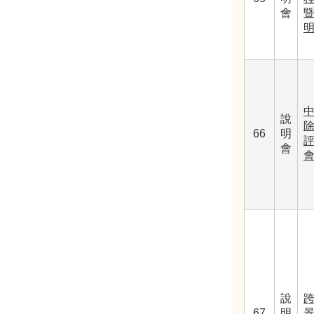
會
暨
說
66
明
會
說
67
明