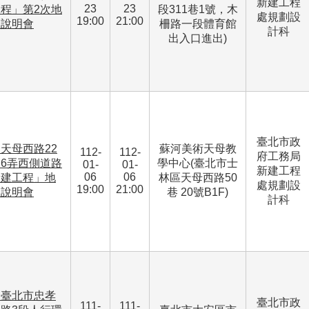
新建工程
23
23
程」第2次地
段311巷1號，木
處規劃設
19:00
21:00
區說明會
柵路一段體育館
計科
出入口進出)
臺北市政
天母西路22
蘇河美術天母教
112-
112-
府工務局
6弄西側道路
學中心(臺北市士
01-
01-
新建工程
06
06
新建工程」地
林區天母西路50
處規劃設
19:00
21:00
區說明會
巷 20號B1F)
計科
「臺北市忠孝
臺北市政
111-
111-