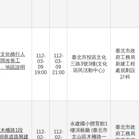
臺北市政
「文化橋行人
112-
112-
臺北市投區文化
府工務局
空間改善工
03-
03-
三路3號3樓(文化
新建工程
09
09
程」地區說明
區民活動中心)
處規劃設
19:00
21:00
會
計科
永建國小體育館1
臺北市政
木柵路1段
樓演藝廳 (臺北市
112-
112-
府工務局
38巷道路興建
文山區木柵路一
02-
02-