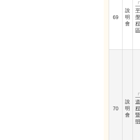
說
明
69
會
說
明
程
70
會
暨