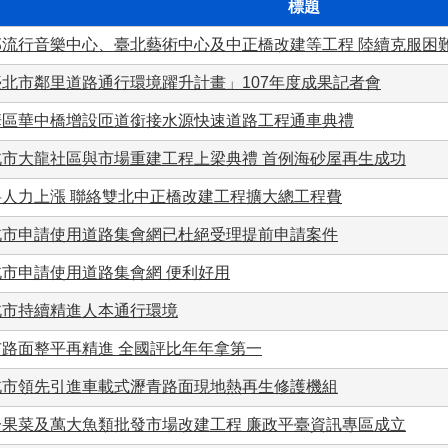
標題
部流行音樂中心、臺北藝術中心及中正橋改建等工程 陸續克服困難
臺北市鄰里道路通行環境躍升計畫」107年度成果記者會
華區華中橋增設匝道銜接水源快速道路工程通車典禮
北市大龍社區與市場重建工程上梁典禮 首例海砂屋再生成功
料人力上漲 聯絡雙北中正橋改建工程擴大總工程費
北市申請使用道路集會網已杜絕受理提前申請案件
北市申請使用道路集會網 便利好用
北市持續精進人本通行環境
市路面整平再精進 全國評比年年拿第一
北市領先引進車載式瀝青路面現地熱再生修護機組
一果菜及萬大魚類批發市場改建工程 廉政平臺資訊專區成立