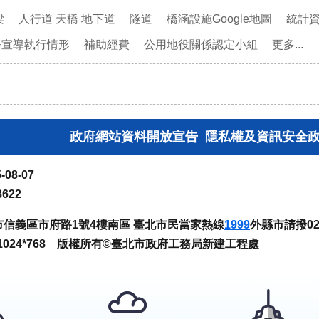
梁
人行道 天橋 地下道
隧道
橋涵設施Google地圖
統計
務宣導執行情形
補助經費
公用地役關係認定小組
更多...
政府網站資料開放宣告
隱私權及資訊安全
-08-07
8622
臺北市信義區市府路1號4樓南區 臺北市民當家熱線
1999
外縣市請撥02-
024*768 版權所有©臺北市政府工務局新建工程處