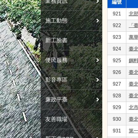
業務資訊
編號
921
北
施工動態
922
「
923
萬
新工臉書
924
臺
便民服務
925
鋼
926
臺
影音專區
927
臺
928
臺
廉政平臺
929
北
友善職場
930
臺
931
第