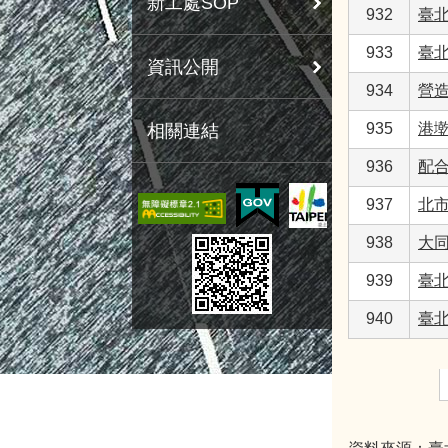
新工處SOP
932
臺
933
臺
資訊公開
934
營
935
港
相關連結
936
配合
937
北
938
大
939
臺
940
臺