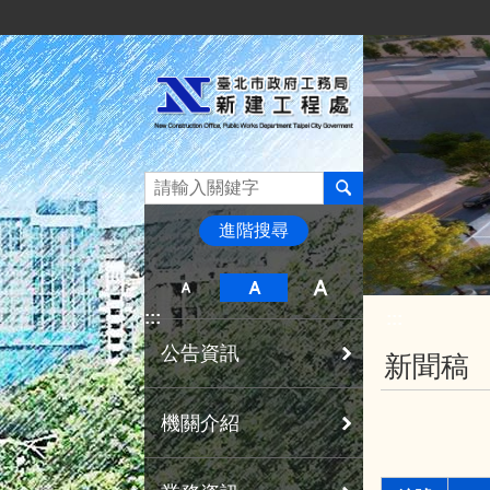
:::
跳到主要內容區塊
進階搜尋
:::
:::
公告資訊
新聞稿
機關介紹