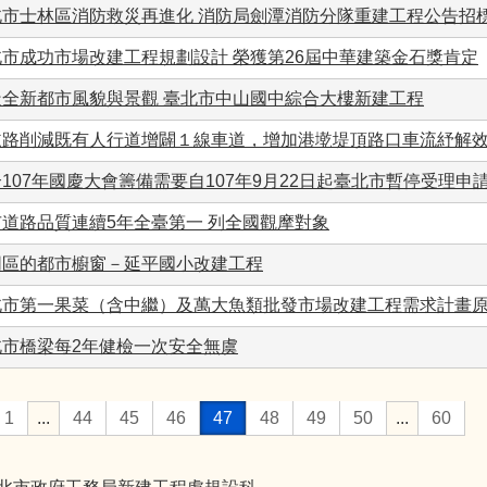
北市士林區消防救災再進化 消防局劍潭消防分隊重建工程公告招
北市成功市場改建工程規劃設計 榮獲第26屆中華建築金石獎肯定
造全新都市風貌與景觀 臺北市中山國中綜合大樓新建工程
墘路削減既有人行道增闢１線車道，增加港墘堤頂路口車流紓解
107年國慶大會籌備需要自107年9月22日起臺北市暫停受理
市道路品質連續5年全臺第一 列全國觀摩對象
同區的都市櫥窗－延平國小改建工程
北市第一果菜（含中繼）及萬大魚類批發市場改建工程需求計畫
北市橋梁每2年健檢一次安全無虞
1
...
44
45
46
47
48
49
50
...
60