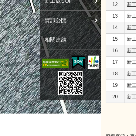
新工處SOP
12
新工
13
新工
資訊公開
14
新工
15
新工
相關連結
16
新工
17
新工
18
新工
19
新工
20
新工