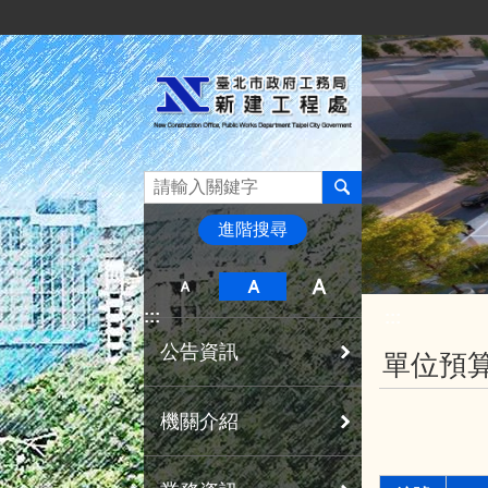
:::
跳到主要內容區塊
進階搜尋
:::
:::
公告資訊
單位預
機關介紹