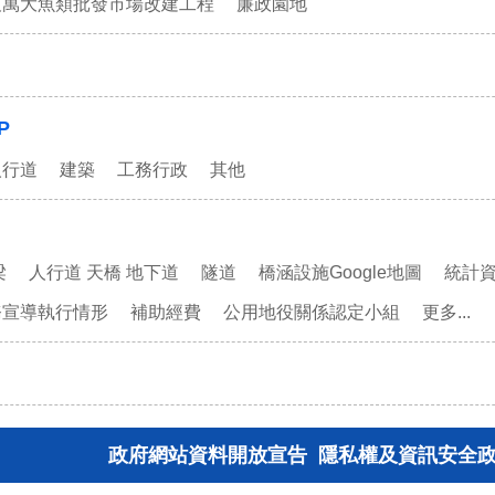
及萬大魚類批發市場改建工程
廉政園地
P
人行道
建築
工務行政
其他
梁
人行道 天橋 地下道
隧道
橋涵設施Google地圖
統計
務宣導執行情形
補助經費
公用地役關係認定小組
更多...
政府網站資料開放宣告
隱私權及資訊安全