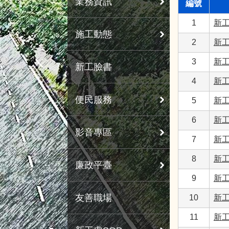
業務資訊
編號
1
新工
施工動態
2
新工
3
新工
新工臉書
4
新工
便民服務
5
新工
6
新工
影音專區
7
新工
8
新工
廉政平臺
9
新工
友善職場
10
新工
11
新工