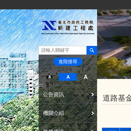
:::
跳到主要內容區塊
進階搜尋
:::
:::
公告資訊
道路基
機關介紹