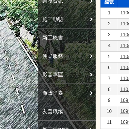
業務資訊
編號
1
11
施工動態
2
11
3
11
新工臉書
4
11
便民服務
5
11
6
11
影音專區
7
11
8
11
廉政平臺
9
10
友善職場
10
10
11
10