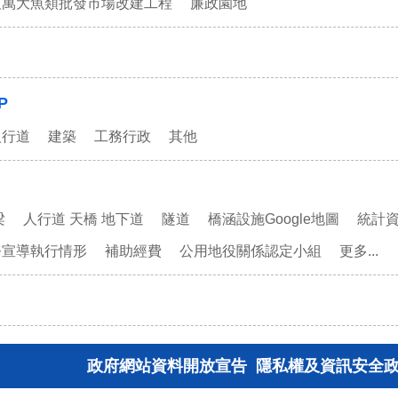
及萬大魚類批發市場改建工程
廉政園地
P
人行道
建築
工務行政
其他
梁
人行道 天橋 地下道
隧道
橋涵設施Google地圖
統計
務宣導執行情形
補助經費
公用地役關係認定小組
更多...
政府網站資料開放宣告
隱私權及資訊安全