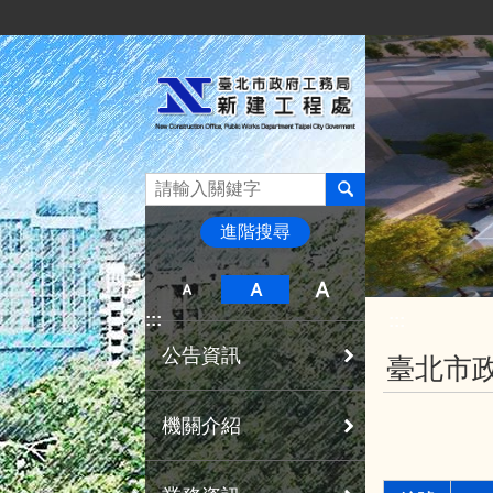
:::
跳到主要內容區塊
進階搜尋
:::
:::
公告資訊
臺北市
機關介紹