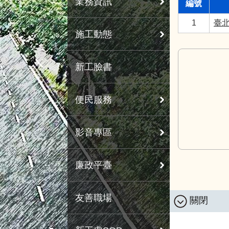
業務資訊
編號
1
臺
施工動態
新工臉書
便民服務
影音專區
廉政平臺
友善職場
關閉
:::