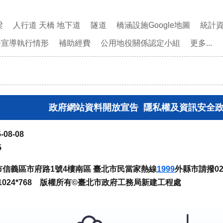
梁
人行道 天橋 地下道
隧道
橋涵設施Google地圖
統計
務宣導執行情形
補助經費
公用地役關係認定小組
更多...
政府網站資料開放宣告
隱私權及資訊安全
-08-08
5
臺北市信義區市府路1號4樓南區 臺北市民當家熱線
1999
外縣市請撥02-
024*768 版權所有©臺北市政府工務局新建工程處