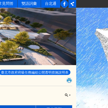
常見問答
雙語詞彙
台北通
臺北市政府府級任務編組公開透明措施說明表