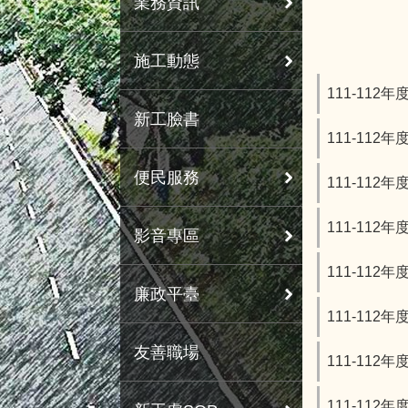
業務資訊
施工動態
111-11
新工臉書
111-11
便民服務
111-11
111-11
影音專區
111-11
廉政平臺
111-11
友善職場
111-11
111-11