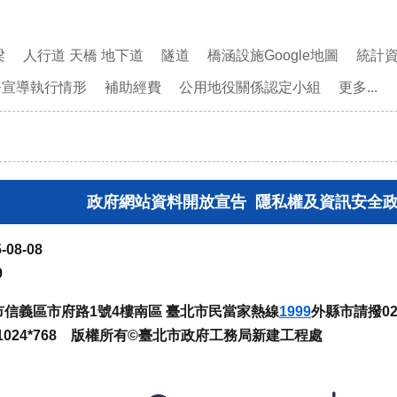
梁
人行道 天橋 地下道
隧道
橋涵設施Google地圖
統計
務宣導執行情形
補助經費
公用地役關係認定小組
更多...
政府網站資料開放宣告
隱私權及資訊安全
-08-08
9
臺北市信義區市府路1號4樓南區 臺北市民當家熱線
1999
外縣市請撥02-
024*768 版權所有©臺北市政府工務局新建工程處