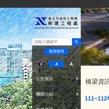
:::
跳到主要內容區塊
進階搜尋
:::
:::
公告資訊
橋梁資
機關介紹
111~1