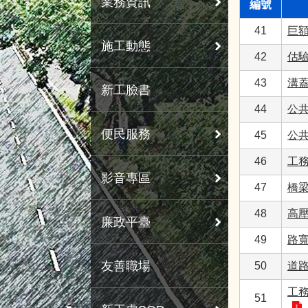
業務資訊
編號
41
巨
施工動態
42
估
43
溝
新工臉書
44
公
便民服務
45
公
46
工
影音專區
47
橋
48
高壓
廉政平臺
49
路
友善職場
50
道
工
51