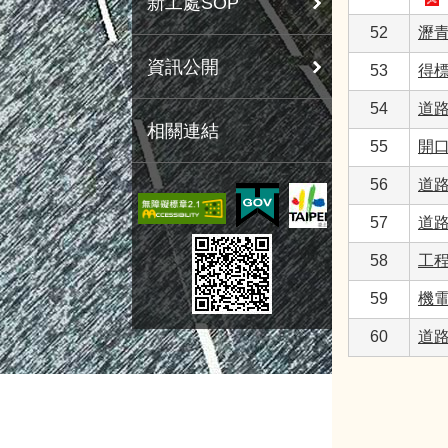
新工處SOP
52
瀝
資訊公開
53
得
54
道路
相關連結
55
開口
56
道
57
道
58
工
59
機電
60
道路