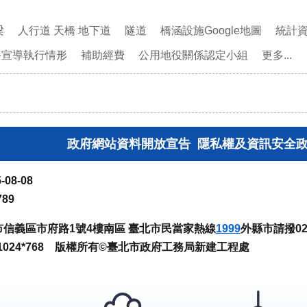
梁
人行道 天橋 地下道
隧道
橋涵設施Google地圖
統計
務宣導執行情形
補助經費
公用地役關係認定小組
更多...
政府網站資料開放宣告
隱私權及資訊安全
-08-08
789
臺北市信義區市府路1號4樓南區 臺北市民當家熱線
1999
外縣市請撥02-
024*768 版權所有©臺北市政府工務局新建工程處