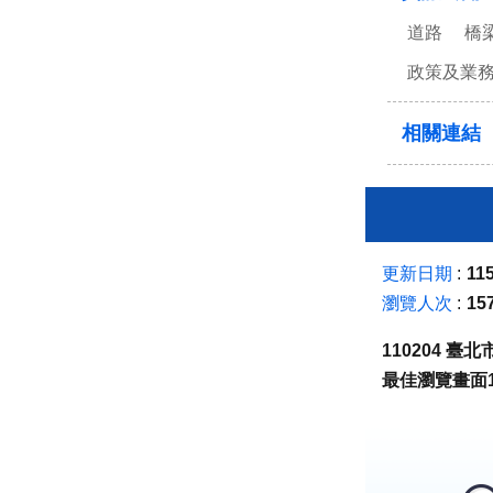
道路
橋
政策及業
相關連結
更新日期
115
瀏覽人次
15
110204 
最佳瀏覽畫面1