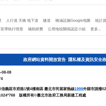
梁
人行道 天橋 地下道
隧道
橋涵設施Google地圖
統計
務宣導執行情形
補助經費
公用地役關係認定小組
更多...
政府網站資料開放宣告
隱私權及資訊安全
-08-08
74
臺北市信義區市府路1號4樓南區 臺北市民當家熱線
1999
外縣市請撥02-
024*768 版權所有©臺北市政府工務局新建工程處