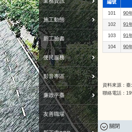
業務資訊
編號
101
90
施工動態
102
91
103
91
新工臉書
104
90
便民服務
影音專區
資料來源：臺
聯絡電話：1999 
廉政平臺
友善職場
關閉