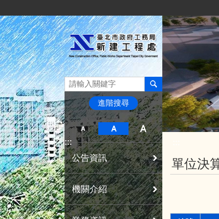
:::
跳到主要內容區塊
進階搜尋
:::
:::
公告資訊
單位決
機關介紹