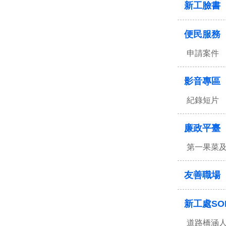
新工臉書
便民服務
申請案件
影音專區
紀錄短片
廉政平臺
第一果菜
友善職場
新工處SO
道路橋涵