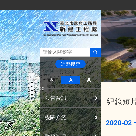
:::
跳到主要內容區塊
進階搜尋
:::
:::
公告資訊
紀錄短
機關介紹
2020-