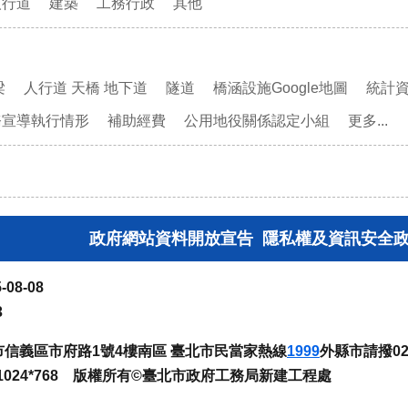
人行道
建築
工務行政
其他
梁
人行道 天橋 地下道
隧道
橋涵設施Google地圖
統計
務宣導執行情形
補助經費
公用地役關係認定小組
更多...
政府網站資料開放宣告
隱私權及資訊安全
-08-08
3
臺北市信義區市府路1號4樓南區 臺北市民當家熱線
1999
外縣市請撥02-
024*768 版權所有©臺北市政府工務局新建工程處