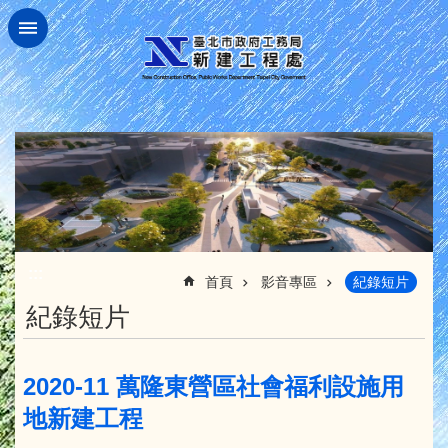
跳到主要內容區塊
:::
首頁
影音專區
紀錄短片
紀錄短片
2020-11 萬隆東營區社會福利設施用
地新建工程