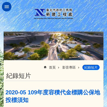
跳到主要內容區塊
:::
首頁
影音專區
紀錄短片
紀錄短片
2020-05 109年度容積代金標購公保地
投標須知