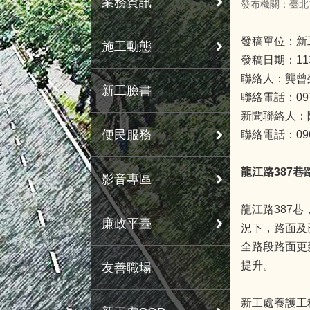
業務資訊
發布機關：臺北
發稿單位：新
施工動態
發稿日期：11
聯絡人：龔曾
新工臉書
聯絡電話：0978
新聞聯絡人：
便民服務
聯絡電話：0963
龍江路387
影音專區
龍江路387
廉政平臺
況下，路面及
全路段路面更
提升。
友善職場
新工處養護工