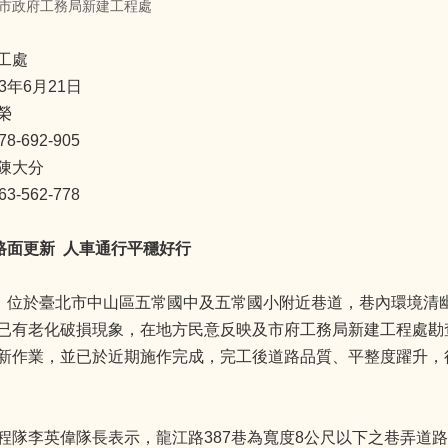
市政府工務局新建工程處
工處
3年6月21日
榮
-692-905
陳大分
-562-778
巷路面更新 人車通行平穩好行
巷，位於臺北市中山區五常國中及五常國小附近巷道，巷內環境清
已有老化破損現象，在地方民意反映及市府工務局新建工程處勘查
新作業，並已於近期施作完成，完工後道路品質、平整度躍升，
程隊李英偉隊長表示，龍江路387巷為寬度8公尺以下之巷弄道