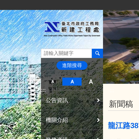
:::
跳到主要內容區塊
進階搜尋
:::
:::
公告資訊
新聞稿
機關介紹
龍江路3