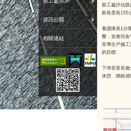
新工處SOP
新工處評估路
新長度長155
資訊公開
養護隊第1分
響，並會同各
相關連結
宣導住戶施工
的目標。
下埤里里長施
休憩、聯絡感