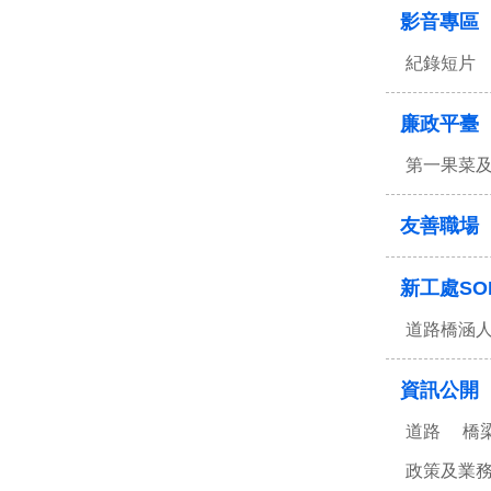
影音專區
紀錄短片
廉政平臺
第一果菜
友善職場
新工處SO
道路橋涵
資訊公開
道路
橋
政策及業