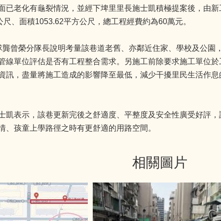
面已老化有龜裂情況，並經下埤里里長施士凱積極提案後，由新
公尺、面積1053.62平方公尺，總工程經費約為60萬元。
隊龔曾榮分隊長說明考量該巷道老舊、亦鄰近住家、學校及公園
管線單位評估是否有工程整合需求。另施工前除要求施工單位於
資訊，盡量將施工造成的影響降至最低，減少干擾里民生活作息
士凱表示，該巷更新完後之舒適度、平整度及安全性廣受好評，
情、孩童上學路徑之時有更舒適的用路空間。
相關圖片