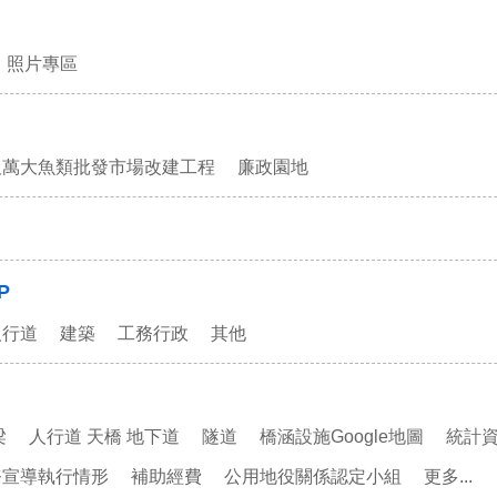
照片專區
及萬大魚類批發市場改建工程
廉政園地
P
人行道
建築
工務行政
其他
梁
人行道 天橋 地下道
隧道
橋涵設施Google地圖
統計
務宣導執行情形
補助經費
公用地役關係認定小組
更多...