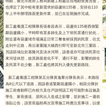
明顯，臺北市政府工務局新建工程處在現地勘查實況後，
也擇定了其中較有更新需求的葫蘆街135巷，安排在110
年上半年辦理路面更新作業，並已在近期施作完成。
新工處養護工程隊隊長張泰昌表示，葫蘆街135巷西側緊
鄰葫蘆國小，平時即有眾多師生及上下班民眾通行於此，
附近還有葫蘆堵市場滿足日常三餐食材採買的民眾，往北
走到中正路，再沿著重陽大橋西行即可至新北市三重區，
另該區域位於基隆河及淡水河間，該巷道亦可提供民眾往
來河堤休憩，故其路面老化不平、通行不順，影響的師生
及民眾不在少數，新工處也將其列入優先更新路段。
新工處養護工程隊第五分隊黃逸羣分隊長表示，本路段
為8公尺以下道路，因該巷道緊鄰葫蘆國小，轄區分隊於
施工前會勘即已向校方及住戶說明該工程可能對各設施及
學生、家長接送、居民出入造成之影響，並於施工一週前
張貼公告，請里長協助再次宣導施工時應注意事項，以便