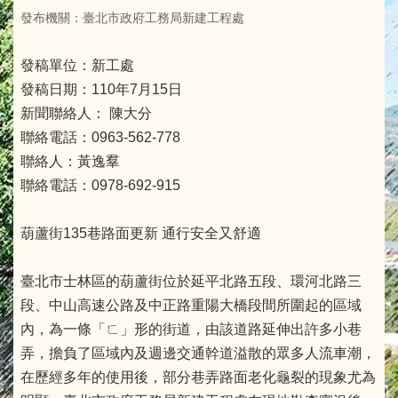
發布機關：臺北市政府工務局新建工程處
發稿單位：新工處
發稿日期：110年7月15日
新聞聯絡人： 陳大分
聯絡電話：0963-562-778
聯絡人：黃逸羣
聯絡電話：0978-692-915
葫蘆街135巷路面更新 通行安全又舒適
臺北市士林區的葫蘆街位於延平北路五段、環河北路三
段、中山高速公路及中正路重陽大橋段間所圍起的區域
內，為一條「ㄈ」形的街道，由該道路延伸出許多小巷
弄，擔負了區域內及週邊交通幹道溢散的眾多人流車潮，
在歷經多年的使用後，部分巷弄路面老化龜裂的現象尤為