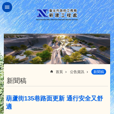
跳到主要內容區塊
:::
首頁
公告資訊
新聞稿
新聞稿
葫蘆街135巷路面更新 通行安全又舒
適