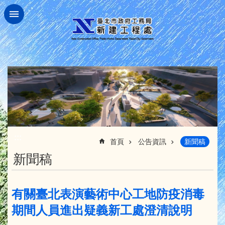
跳到主要內容區塊
:::
首頁
公告資訊
新聞稿
新聞稿
有關臺北表演藝術中心工地防疫消毒
期間人員進出疑義新工處澄清說明