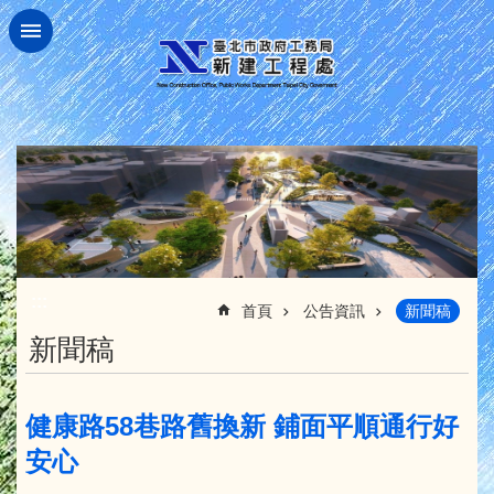
跳到主要內容區塊
:::
首頁
公告資訊
新聞稿
新聞稿
健康路58巷路舊換新 鋪面平順通行好
安心