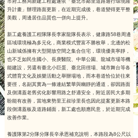
市府工務局新建工程處遂依「臺北市鄰里道路通行環境躍
升計畫」辦理路面更新，在近期完成後，巷道變得更平整
美觀，周邊居住品質也一併向上提升。
新工處養護工程隊隊長李家龍隊長表示，健康路58巷周邊
區域環境極為多元化，商業模式豐富不勝枚舉，北邊的松
山新城係擁有大型開放空間之集合住宅，環境優美寧靜，
也不乏如民生國小、長庚醫院、中華公園、龍城市場等機
能建設，另還有臺北小巨蛋、臺北田徑場、城市舞台等各
式體育文化及娛樂活動之舉辦場地，而本巷道恰位於往來
要徑，名副其實為一條連結繁華與幽靜的通道，卻因路面
及側溝蓋老舊劣化影響用路之舒適安全，附近居民大多期
盼能有改善，當地東勢里王叔珍里長也因此提案更新本路
段側溝蓋板及道路鋪面，新工處也順應民意，於近期完成
改善作業。
養護隊第2分隊分隊長辛承恩補充說明，本路段為8公尺以