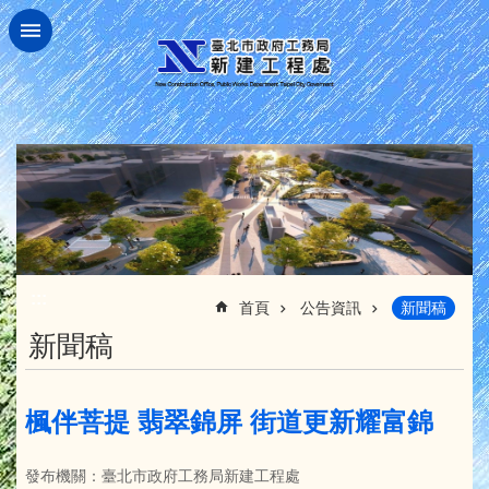
跳到主要內容區塊
:::
首頁
公告資訊
新聞稿
新聞稿
楓伴菩提 翡翠錦屏 街道更新耀富錦
發布機關：臺北市政府工務局新建工程處