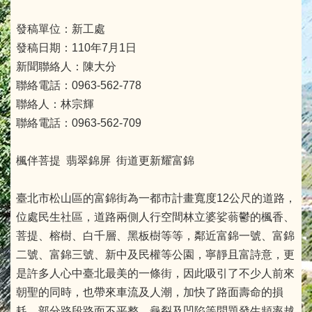
發稿單位：新工處
發稿日期：110年7月1日
新聞聯絡人：陳大分
聯絡電話：0963-562-778
聯絡人：林宗輝
聯絡電話：0963-562-709
楓伴菩提 翡翠錦屏 街道更新耀富錦
臺北市松山區的富錦街為一都市計畫寬度12公尺的道路，
位處民生社區，道路兩側人行空間林立婆娑蓊鬱的楓香、
菩提、榕樹、白千層、黑板樹等等，鄰近富錦一號、富錦
二號、富錦三號、新中及民權等公園，寧靜且富詩意，更
是許多人心中臺北最美的一條街，因此吸引了不少人前來
朝聖的同時，也帶來車流及人潮，加快了路面壽命的損
耗，部分路段路面不平整、龜裂及凹陷等問題發生頻率越