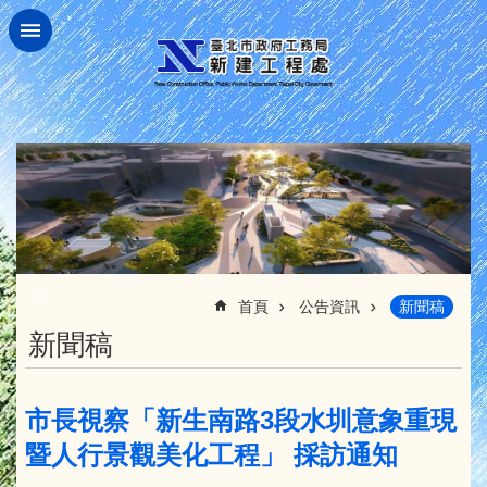
跳到主要內容區塊
:::
首頁
公告資訊
新聞稿
新聞稿
市長視察「新生南路3段水圳意象重現
暨人行景觀美化工程」 採訪通知