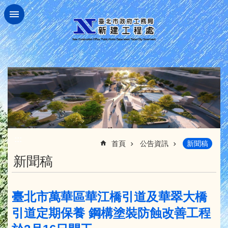
跳到主要內容區塊
:::
首頁
公告資訊
新聞稿
新聞稿
臺北市萬華區華江橋引道及華翠大橋
引道定期保養 鋼構塗裝防蝕改善工程