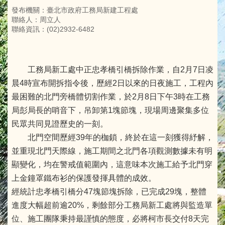
發布機關：臺北市政府工務局新建工程處
聯絡人：周立人
聯絡資訊：(02)2932-6482
工務局新工處中正忠孝橋引橋拆除作業，自2月7日凌
晨4時宣布開拆指令後，歷經2日以來的日夜施工，工程內
最困難的北門旁橋體切割作業，於2月8日下午3時在工務
局彭局長的哨音下，吊卸第1塊節塊，現場周邊聚集多位
民眾共同見證歷史的一刻。
北門空間歷經39年的枷鎖，終於在這一刻獲得紓解，
並重現北門天際線，施工期間之北門各項觀測數據未有明
顯變化，均在警戒值範圍內，這意味本次施工給予北門穿
上金鐘罩鐵布衫的保護發揮具體的成效。
經統計忠孝橋引橋分47塊節塊拆除，已完成29塊，整體
進度大幅超前逾20%，剩餘部分工務局新工處將與監造單
位、施工團隊秉持最謹慎的態度，必將柯市長交付8天完