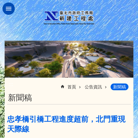
跳到主要內容區塊
:::
首頁
公告資訊
新聞稿
新聞稿
忠孝橋引橋工程進度超前，北門重現
天際線