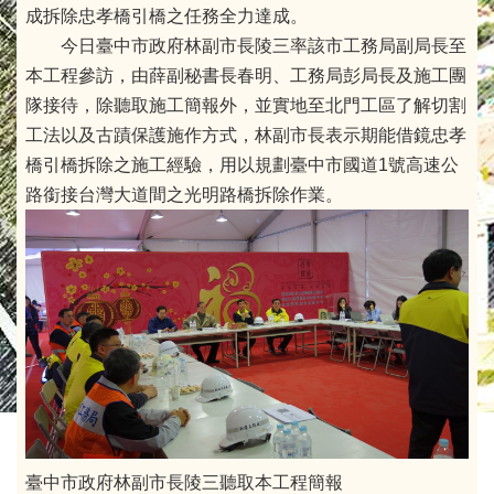
成拆除忠孝橋引橋之任務全力達成。
今日臺中市政府林副市長陵三率該市工務局副局長至
本工程參訪，由薛副秘書長春明、工務局彭局長及施工團
隊接待，除聽取施工簡報外，並實地至北門工區了解切割
工法以及古蹟保護施作方式，林副市長表示期能借鏡忠孝
橋引橋拆除之施工經驗，用以規劃臺中市國道1號高速公
路銜接台灣大道間之光明路橋拆除作業。
臺中市政府林副市長陵三聽取本工程簡報