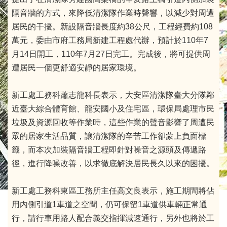
隔音牆的方式，來降低清潔隊作業時聲響，以減少對周遭
居民的干擾。新設隔音牆長度約38公尺，工程經費約108
萬元，委由市府工務局新建工程處代辦，預計於110年7
月14日開工，110年7月27日完工。完成後，將可提供周
遭居民一個更舒適安靜的居家環境。
新工處工務科蕭志龍科長表示，大安區清潔隊臺大分隊鄰
近臺大綜合體育館、龍安國小及住宅區，環保局處理市民
垃圾及資源回收等作業時，這些作業的聲音影響了周遭民
眾的居家生活品質，讓清潔隊的辛苦工作卻蒙上負面標
籤，而本次加裝隔音牆工程即針對噪音之源頭及傳遞路
徑，進行降噪改善，以求徹底解決居民長久以來的困擾。
新工處工務科東區工務所主任高文良表示，施工期間將佔
用內側引道1車道之空間，仍可保留1車道供車輛正常通
行，請行車用路人配合義交指揮減速通行，另外也將於工