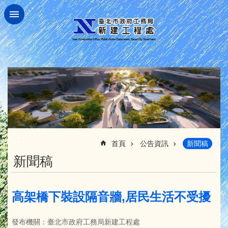
跳到主要內容區塊
:::
首頁
公告資訊
新聞稿
新聞稿
高架橋下裝設隔音牆,居民生活不受擾
發布機關：臺北市政府工務局新建工程處