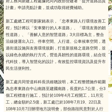
府工務局新建工程處據此向內政部營建署「提升道路品質
計畫」申請亮點計畫，並成功取得經費補助。
新工處總工程司劉家銘表示，「忠孝東路人行環境改善工
程」預計將以「安車樂行的人本道路」、「環境友善的韌
性道路」、「善解人意的智慧道路」3大目標為主，整合
沿線捷運出入口、停車空間、人行道、公車候車空間，透
過街道設施與友善環境規劃，打造新規格之道路空間，並
以綠色永續的執行方式，營造具韌性的道路環境，結合現
代科技，導入智慧化的設計，有效監控環境資訊及提升市
民生活便利性。
新工處共同管道科科長洪維聰說明，本工程整體施作範圍
為忠孝東路自中山南路至建國南路，長度約1.7公里，分3
個工程標進行施工，預計於109年4月工程開工，11月完
工，總金額約2.5億，新工處已於108年7月19、22日及
108年10月7日辦理地方說明會，部份路段民意對於人行