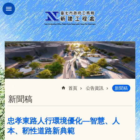
跳到主要內容區塊
:::
首頁
公告資訊
新聞稿
新聞稿
忠孝東路人行環境優化—智慧、人
本、靭性道路新典範