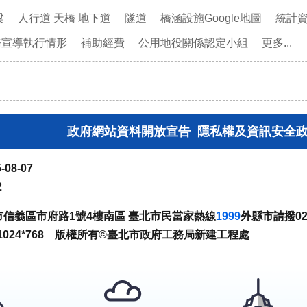
梁
人行道 天橋 地下道
隧道
橋涵設施Google地圖
統計
務宣導執行情形
補助經費
公用地役關係認定小組
更多...
政府網站資料開放宣告
隱私權及資訊安全
-08-07
2
臺北市信義區市府路1號4樓南區 臺北市民當家熱線
1999
外縣市請撥02-
024*768 版權所有©臺北市政府工務局新建工程處