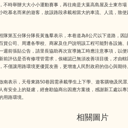
，不時舉辦大大小小運動賽事，再往南是大葉高島屋及士東市場
小吃慕名而來的遊客，故該路段承載相當大的車流、人流，致使
程隊第五分隊分隊長黃逸羣表示，本巷道為8公尺以下道路，因
百貨公司、周遭各學校、商家及住戶說明該工程可能對各設施、
一週前張貼公告，請里長協助再次宣導施工時應注意事項，以便
新前評估是否有修埋管需求，俟確認已無須改善項目後，才由轄
，不僅讓用路環境更優質友善，更增進人民對政府的信心與期待
啟南表示，天母東路50巷因需承載學生上下學、遊客購物及民
人有安全上的疑慮，經會勘協商出因應方案後，感謝新工處以專
的用路環境。
相關圖片