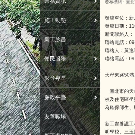
業務資訊
發布機關：臺北
發稿單位：新
施工動態
發稿日期：11
新聞聯絡人：
新工臉書
聯絡電話：0963
聯絡人：黃逸
便民服務
聯絡電話：0978
天母東路50
影音專區
臺北市的天母
廉政平臺
校及住宅區坐
為確保師生、
友善職場
新工處養護工
明學校、三玉