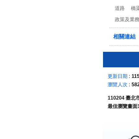
道路
橋
政策及業
相關連結
更新日期
115
瀏覽人次
58
110204 
最佳瀏覽畫面1