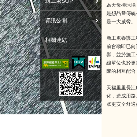
新工處SOP
為天母棒球場
是想品嘗傳統
資訊公開
是一大威脅。
新工處養護工
相關連結
前會勘即已向
響，並於施工
線單位也於更
隊的相互配合
天福里里長江
化，造成用路
眾更安全舒適