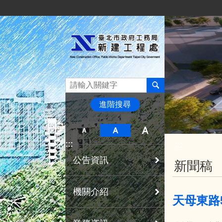
:::
跳到主要內容區塊
進階搜尋
:::
:::
公告資訊
新聞稿
機關介紹
天母東路