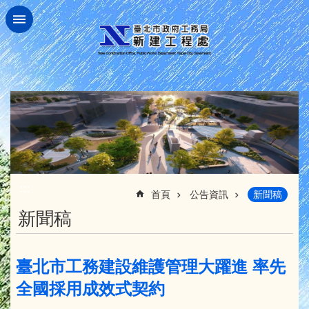
跳到主要內容區塊
:::
首頁
公告資訊
新聞稿
新聞稿
臺北市工務建設維護管理大躍進 率先
全國採用成效式契約