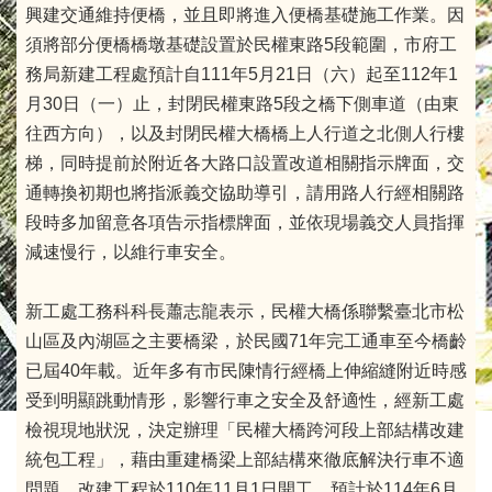
興建交通維持便橋，並且即將進入便橋基礎施工作業。因
須將部分便橋橋墩基礎設置於民權東路5段範圍，市府工
務局新建工程處預計自111年5月21日（六）起至112年1
月30日（一）止，封閉民權東路5段之橋下側車道（由東
往西方向），以及封閉民權大橋橋上人行道之北側人行樓
梯，同時提前於附近各大路口設置改道相關指示牌面，交
通轉換初期也將指派義交協助導引，請用路人行經相關路
段時多加留意各項告示指標牌面，並依現場義交人員指揮
減速慢行，以維行車安全。
新工處工務科科長蕭志龍表示，民權大橋係聯繫臺北市松
山區及內湖區之主要橋梁，於民國71年完工通車至今橋齡
已屆40年載。近年多有市民陳情行經橋上伸縮縫附近時感
受到明顯跳動情形，影響行車之安全及舒適性，經新工處
檢視現地狀況，決定辦理「民權大橋跨河段上部結構改建
統包工程」，藉由重建橋梁上部結構來徹底解決行車不適
問題，改建工程於110年11月1日開工，預計於114年6月