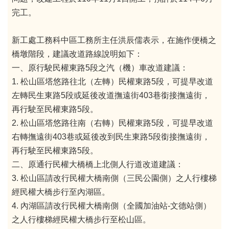
完工。
新工處工務科中區工務所主任洪辰儒表示，在施作便橋之
橋墩階段，建議改道路線說明如下：
一、原行駛民權東路5段之汽（機）車改道建議：
1.
松山區塔悠路往北（左轉）民權東路5段，可提早改道
左轉民生東路5段或延後改道撫遠街403巷銜接撫遠街，
再行駛至民權東路5段。
2.
松山區塔悠路往南（右轉）民權東路5段，可提早改道
右轉撫遠街403巷或延後改到民生東路5段銜接撫遠街，
再行駛至民權東路5段。
二、原通行民權大橋橋上北側人行道改道建議：
3.
松山區請改行民權大橋南側（三民公園側）之人行樓梯
經民權大橋步行至內湖區。
4.
內湖區請改行民權大橋南側（全國加油站-文德站側）
之人行樓梯經民權大橋步行至松山區。