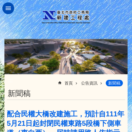
跳到主要內容區塊
:::
首頁
公告資訊
新聞稿
新聞稿
配合民權大橋改建施工，預計自111年
5月21日起封閉民權東路5段橋下側車