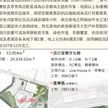
要設施包括四間小型的室內現場表演廳（Live House），各可容
餐飲及零售商店配套成為以音樂為主題的市集；地面以上各樓層
室和後製作設施等，期望音樂產業區的設施能成為流行音樂產業
的各式販售紀念品店鋪及咖啡小吃，南北基地之間藉由中央之造
題公園提供大面積綠地，與北基地的東側廣場等大型戶外景觀區
假日節慶可成為舉辦創意市集、綠色市場、音樂饗宴、街頭表演
館及產業區各為地下層1層，地上分別為6層及5層，採用鋼筋混凝土構
107年12月完工。