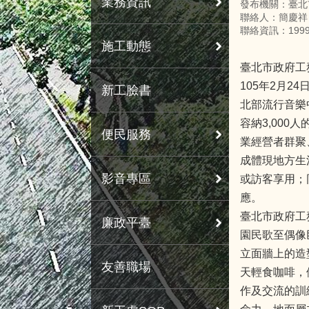
業務資訊
發布機關：臺北
聯絡人：簡慶祥
聯絡資訊：199
施工動態
臺北市政府工
105年2月
新工臉書
北部流行音樂
容納3,00
便民服務
業經營者群聚
成體現地方生
影音專區
或訪客享用；
應。
臺北市政府工
廉政平臺
園民歌至偶像
立面牆上的造
友善職場
天輕食咖啡，
作及交流的訓