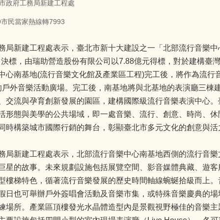
市政府工務局新建工程處
9市民當家熱線轉7993
務局新建工程處表示，臺北市新十大建設之一「北部流行音樂中
24日決標，由瑞助營造股份有限公司以7.88億元得標，對於建構
中心南基地(流行音樂文化館及產業區工程)完工後，將作為流行
0人的戶外音樂活動廣場。完工後，南基地將與北基地的表演廳三
、交流與孕育創新發展的園區，建構國際級流行音樂表演中心。
活形態與美學的公共場域，即一處音樂、流行、創意、時尚、休
同時構築城市國際行銷的舞台，彰顯臺北市多元文化的創意與活
務局新建工程處表示，北部流行音樂中心南基地西側的流行音樂
巨星的故事。未來規劃設施包括展覽空間、影音媒體典藏、遊客
型樓梯特色，循著流行音樂發展的歷史時間軸線蜿蜒拾級而上。
假日也可舉辦戶外簽唱會活動及音樂市集，或特殊音樂慶典的場
練場所。產業區頂樓發光水晶體造型內是景觀視野極佳的音樂主