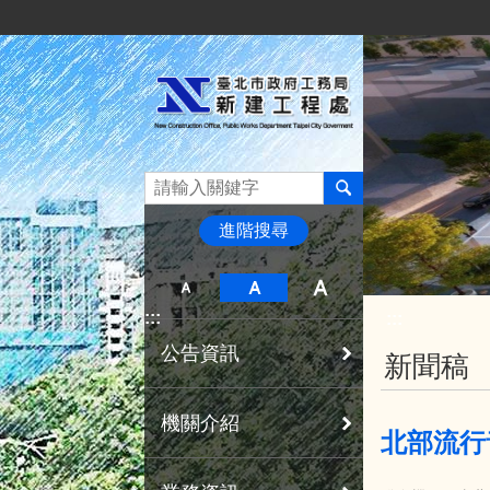
:::
跳到主要內容區塊
進階搜尋
:::
:::
公告資訊
新聞稿
機關介紹
北部流行