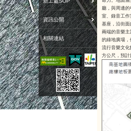
命力。地面層主
新工處SOP
廳，與周邊的
室、錄音工作
資訊公開
基座，沿街面
兩端的音樂主
相關連結
的綠地廣場，
流行音樂文化
方公尺，預計於