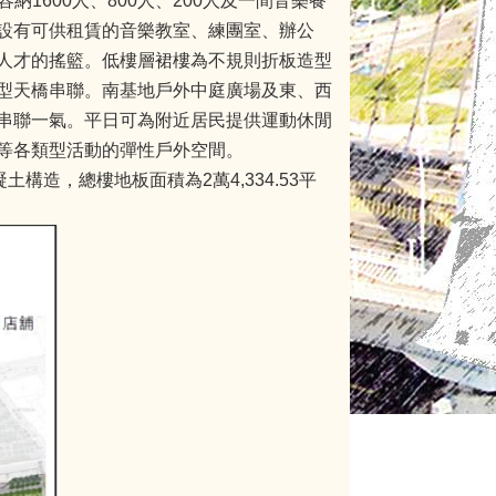
納1600人、800人、200人及一間音樂餐
設有可供租賃的音樂教室、練團室、辦公
人才的搖籃。低樓層裙樓為不規則折板造型
型天橋串聯。南基地戶外中庭廣場及東、西
串聯一氣。平日可為附近居民提供運動休閒
等各類型活動的彈性戶外空間。
造，總樓地板面積為2萬4,334.53平