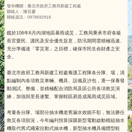
發布機關：臺北市政府工務局新建工程處
聯絡人：陳百慶
聯絡資訊：0978692918
鑑於106年6月內湖地區暴雨成災，工務局秉承市府各級
長官愛民、護民及安全優先旨意，防汛期間需積極迅速、
充分準備達「零災害」之目標，確保市民生命財產之安
全。
臺北市政府工務局新建工程處養護工程隊各分隊、場，清
點編制內各項救災車輛、機具、設備及沙包，逐一保養發
動測試、整備，並積極配合消防局及區公所各項救災演
練，加強與里長連繫、掌握轄區易造成風雨成災區域。
考量各分隊、場部分抽水機老舊漏水效能不彰，無法勝任
救災各項狀況，今年編列預算採購新型電動啟動模組抽水
機取代舊式繩索拉動式抽水機，新型抽水機具備體型較