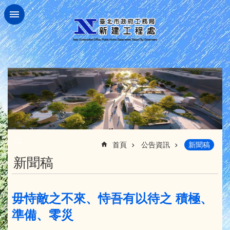
跳到主要內容區塊
:::
首頁
公告資訊
新聞稿
新聞稿
毋恃敵之不來、恃吾有以待之 積極、
準備、零災